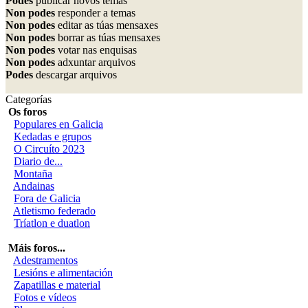
Podes
publicar novos temas
Non podes
responder a temas
Non podes
editar as túas mensaxes
Non podes
borrar as túas mensaxes
Non podes
votar nas enquisas
Non podes
adxuntar arquivos
Podes
descargar arquivos
Categorías
Os foros
Populares en Galicia
Kedadas e grupos
O Circuíto 2023
Diario de...
Montaña
Andainas
Fora de Galicia
Atletismo federado
Tríatlon e duatlon
Máis foros...
Adestramentos
Lesións e alimentación
Zapatillas e material
Fotos e vídeos