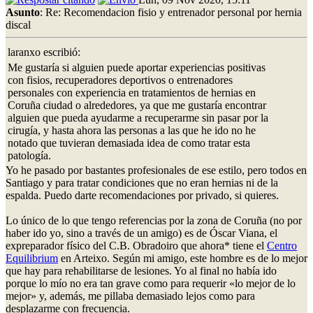
Asunto
: Re: Recomendacion fisio y entrenador personal por hernia
discal
laranxo escribió:
Me gustaría si alguien puede aportar experiencias positivas
con fisios, recuperadores deportivos o entrenadores
personales con experiencia en tratamientos de hernias en
Coruña ciudad o alrededores, ya que me gustaría encontrar
alguien que pueda ayudarme a recuperarme sin pasar por la
cirugía, y hasta ahora las personas a las que he ido no he
notado que tuvieran demasiada idea de como tratar esta
patología.
Yo he pasado por bastantes profesionales de ese estilo, pero todos en
Santiago y para tratar condiciones que no eran hernias ni de la
espalda. Puedo darte recomendaciones por privado, si quieres.
Lo único de lo que tengo referencias por la zona de Coruña (no por
haber ido yo, sino a través de un amigo) es de Óscar Viana, el
expreparador físico del C.B. Obradoiro que ahora* tiene el
Centro
Equilibrium
en Arteixo. Según mi amigo, este hombre es de lo mejor
que hay para rehabilitarse de lesiones. Yo al final no había ido
porque lo mío no era tan grave como para requerir «lo mejor de lo
mejor» y, además, me pillaba demasiado lejos como para
desplazarme con frecuencia.