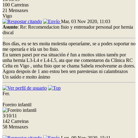
100 Carreiras
21 Mensaxes
Vigo
Mar, 03 Nov 2020, 11:03
Asunto
: Re: Recomendacion fisio y entrenador personal por hernia
discal
Bos días, eu se tes moita molestia operaríame, se a podes soportar no
me operaría e iría un bo fisio.
Eu tamen pasei por esa situación é fun a moitos sitios tamén por
unha hernia L3-L4 e L4-L5, ata que me comentaron da Clínica RC
Celta en Vigo , unha fisio que se chama Sabela resolveume as dores.
Agora despois de 1 ano estou ben sen parestesias ni calambrazos
Un saúdo e moito ánimo
Fer.
Foreiro infantil
3/10/11
142 Carreiras
58 Mensaxes
Lun, 09 Nov 2020, 15:11