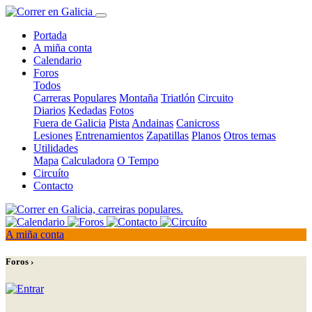
Portada
A miña conta
Calendario
Foros
Todos
Carreras Populares
Montaña
Triatlón
Circuito
Diarios
Kedadas
Fotos
Fuera de Galicia
Pista
Andainas
Canicross
Lesiones
Entrenamientos
Zapatillas
Planos
Otros temas
Utilidades
Mapa
Calculadora
O Tempo
Circuíto
Contacto
A miña conta
Foros ›