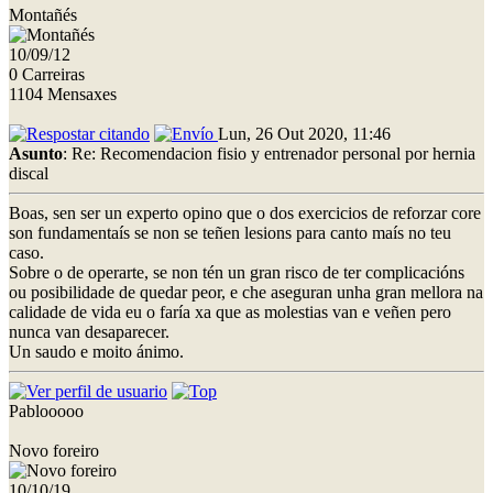
Montañés
10/09/12
0 Carreiras
1104 Mensaxes
Lun, 26 Out 2020, 11:46
Asunto
: Re: Recomendacion fisio y entrenador personal por hernia
discal
Boas, sen ser un experto opino que o dos exercicios de reforzar core
son fundamentaís se non se teñen lesions para canto maís no teu
caso.
Sobre o de operarte, se non tén un gran risco de ter complicacións
ou posibilidade de quedar peor, e che aseguran unha gran mellora na
calidade de vida eu o faría xa que as molestias van e veñen pero
nunca van desaparecer.
Un saudo e moito ánimo.
Pablooooo
Novo foreiro
10/10/19