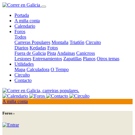
Portada
A miña conta
Calendario
Foros
Todos
Carreras Populares
Montaña
Triatlón
Circuito
Diarios
Kedadas
Fotos
Fuera de Galicia
Pista
Andainas
Canicross
Lesiones
Entrenamientos
Zapatillas
Planos
Otros temas
Utilidades
Mapa
Calculadora
O Tempo
Circuíto
Contacto
A miña conta
Foros ›