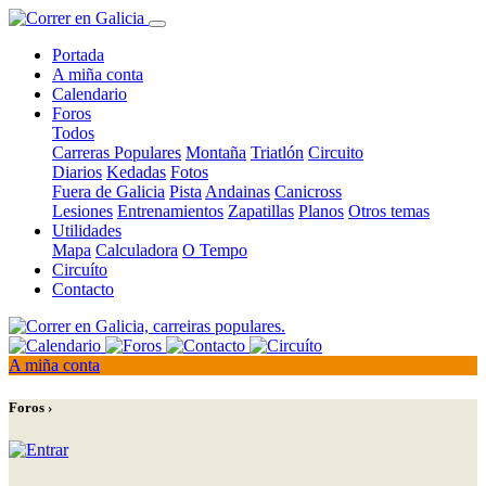
Portada
A miña conta
Calendario
Foros
Todos
Carreras Populares
Montaña
Triatlón
Circuito
Diarios
Kedadas
Fotos
Fuera de Galicia
Pista
Andainas
Canicross
Lesiones
Entrenamientos
Zapatillas
Planos
Otros temas
Utilidades
Mapa
Calculadora
O Tempo
Circuíto
Contacto
A miña conta
Foros ›