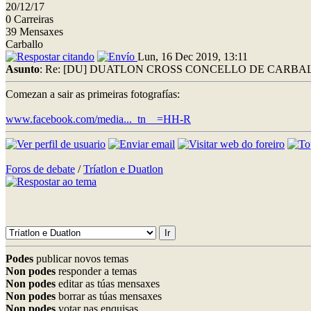
20/12/17
0 Carreiras
39 Mensaxes
Carballo
Lun, 16 Dec 2019, 13:11
Asunto
: Re: [DU] DUATLON CROSS CONCELLO DE CARBALLO
Comezan a sair as primeiras fotografías:
www.facebook.com/media..._tn__=HH-R
Foros de debate
/
Tríatlon e Duatlon
Podes
publicar novos temas
Non podes
responder a temas
Non podes
editar as túas mensaxes
Non podes
borrar as túas mensaxes
Non podes
votar nas enquisas