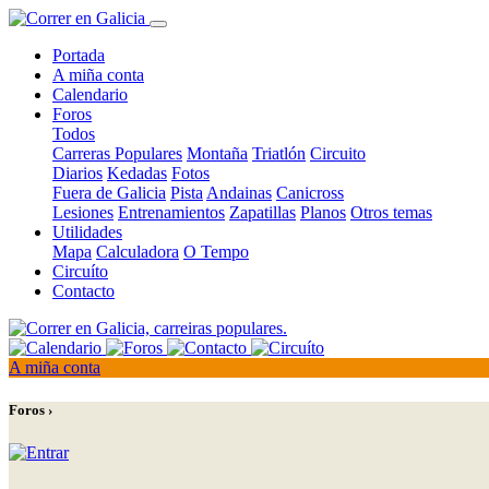
Portada
A miña conta
Calendario
Foros
Todos
Carreras Populares
Montaña
Triatlón
Circuito
Diarios
Kedadas
Fotos
Fuera de Galicia
Pista
Andainas
Canicross
Lesiones
Entrenamientos
Zapatillas
Planos
Otros temas
Utilidades
Mapa
Calculadora
O Tempo
Circuíto
Contacto
A miña conta
Foros ›