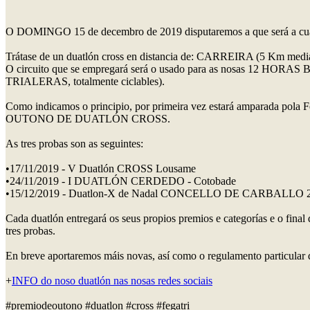
O DOMINGO 15 de decembro de 2019 disputaremos a que será a cuarta 
Trátase de un duatlón cross en distancia de: CARREIRA (5 Km medi
O circuito que se empregará será o usado para as nosas 12 HORAS BT
TRIALERAS, totalmente ciclables).
Como indicamos o principio, por primeira vez estará amparada pola
OUTONO DE DUATLÓN CROSS.
As tres probas son as seguintes:
•17/11/2019 - V Duatlón CROSS Lousame
•24/11/2019 - I DUATLÓN CERDEDO - Cotobade
•15/12/2019 - Duatlon-X de Nadal CONCELLO DE CARBALLO 
Cada duatlón entregará os seus propios premios e categorías e o final
tres probas.
En breve aportaremos máis novas, así como o regulamento particular do
+
INFO do noso duatlón nas nosas redes sociais
#premiodeoutono #duatlon #cross #fegatri