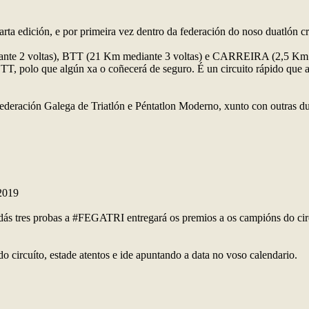
edición, e por primeira vez dentro da federación do noso duatlón cros
ante 2 voltas), BTT (21 Km mediante 3 voltas) e CARREIRA (2,5 Km 
T, polo que algún xa o coñecerá de seguro. É un circuito rápido que 
 Federación Galega de Triatlón e Péntatlon Moderno, xunto con outr
2019
 dás tres probas a #FEGATRI entregará os premios a os campións do circu
 circuíto, estade atentos e ide apuntando a data no voso calendario.