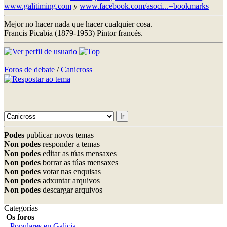
www.galitiming.com
y
www.facebook.com/asoci...=bookmarks
Mejor no hacer nada que hacer cualquier cosa.
Francis Picabia (1879-1953) Pintor francés.
Foros de debate
/
Canicross
Podes
publicar novos temas
Non podes
responder a temas
Non podes
editar as túas mensaxes
Non podes
borrar as túas mensaxes
Non podes
votar nas enquisas
Non podes
adxuntar arquivos
Non podes
descargar arquivos
Categorías
Os foros
Populares en Galicia