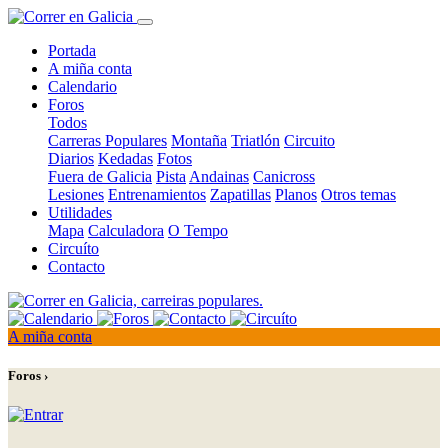
Portada
A miña conta
Calendario
Foros
Todos
Carreras Populares
Montaña
Triatlón
Circuito
Diarios
Kedadas
Fotos
Fuera de Galicia
Pista
Andainas
Canicross
Lesiones
Entrenamientos
Zapatillas
Planos
Otros temas
Utilidades
Mapa
Calculadora
O Tempo
Circuíto
Contacto
A miña conta
Foros ›