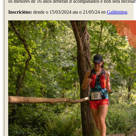
os menores de 16 anos deberán ir acompañados e non será necesaria
Inscricións:
dende o 15/03/2024 ata o 21/05/24 en
Galitiming
.