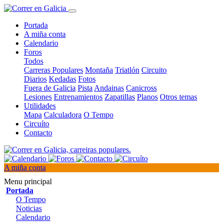
Portada
A miña conta
Calendario
Foros
Todos
Carreras Populares
Montaña
Triatlón
Circuito
Diarios
Kedadas
Fotos
Fuera de Galicia
Pista
Andainas
Canicross
Lesiones
Entrenamientos
Zapatillas
Planos
Otros temas
Utilidades
Mapa
Calculadora
O Tempo
Circuíto
Contacto
A miña conta
Menu principal
Portada
O Tempo
Noticias
Calendario