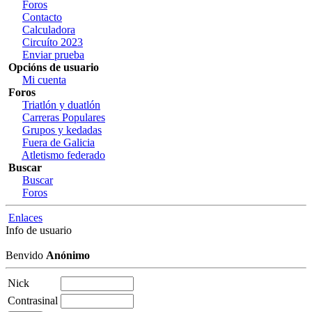
Foros
Contacto
Calculadora
Circuíto 2023
Enviar prueba
Opcións de usuario
Mi cuenta
Foros
Triatlón y duatlón
Carreras Populares
Grupos y kedadas
Fuera de Galicia
Atletismo federado
Buscar
Buscar
Foros
Enlaces
Info de usuario
Benvido
Anónimo
Nick
Contrasinal