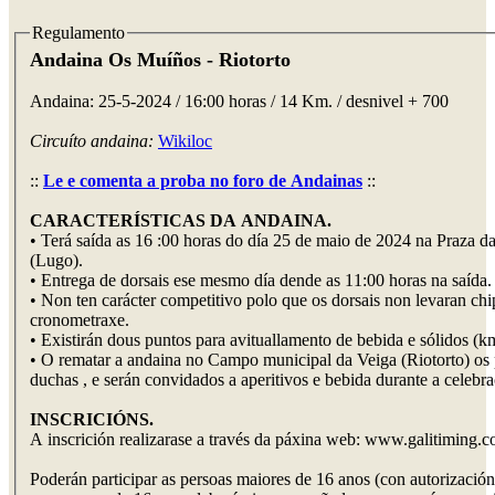
Regulamento
Andaina Os Muíños - Riotorto
Andaina: 25-5-2024 / 16:00 horas / 14 Km. / desnivel + 700
Circuíto andaina:
Wikiloc
::
Le e comenta a proba no foro de Andainas
::
CARACTERÍSTICAS DA ANDAINA.
• Terá saída as 16 :00 horas do día 25 de maio de 2024 na Praza d
(Lugo).
• Entrega de dorsais ese mesmo día dende as 11:00 horas na saída.
• Non ten carácter competitivo polo que os dorsais non levaran chi
cronometraxe.
• Existirán dous puntos para avituallamento de bebida e sólidos (
• O rematar a andaina no Campo municipal da Veiga (Riotorto) os p
duchas , e serán convidados a aperitivos e bebida durante a celebr
INSCRICIÓNS.
A inscrición realizarase a través da páxina web: www.galitiming.c
Poderán participar as persoas maiores de 16 anos (con autorización d