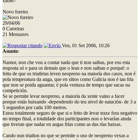
xabi67
Novo foreiro
29/04/06
0 Carreiras
21 Mensaxes
Ven, 01 Set 2006, 10:26
Asunto
:
Namor, non che vou a contar nada que ti non saibas, por eso esta
resposta só e para os demais que o lean e non saiban o porqué: o
feito de que os triatletas leven neopreno na maioría dos casos, non é
pola temperatura da auga, que en sitios como Galicia non é tan fría
que non se poida aguantar, é pola ventaxa de tempo que sacas na
competición.
Se se permite levar neopreno, a maioría da xente vaino a facer
porque estás baixando -dependendo do teu nivel de natación- de 3 a
5 segundos por cada 100 metros.
Estou totalmente seguro de que si o feito de levar traxe fora negativo
no tempo final, a totalidade dos participantes non o levarían ainda
que tiveran que nadar en augas frías como as das rías baixas.
Cando nun triatlon no que se permite o uso de neopreno vexas a