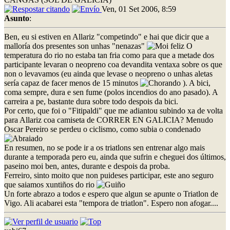
Ven, 01 Set 2006, 8:59
Asunto
:
Ben, eu si estiven en Allariz "competindo" e hai que dicir que a
malloría dos presentes son unhas "nenazas"
O
temperatura do rio no estaba tan fria como para que a metade dos
participante levaran o neopreno coa devandita ventaxa sobre os que
non o levavamos (eu ainda que levase o neopreno o unhas aletas
sería capaz de facer menos de 15 minutos
). A bici,
coma sempre, dura e sen fume (polos incendios do ano pasado). A
carreira a pe, bastante dura sobre todo despois da bici.
Por certo, que foi o "Fitipaldi" que me adiantou subindo xa de volta
para Allariz coa camiseta de CORRER EN GALICIA? Menudo
Oscar Pereiro se perdeu o ciclismo, como subia o condenado
En resumen, no se pode ir a os triatlons sen entrenar algo mais
durante a temporada pero eu, ainda que sufrin e cheguei dos últimos,
paseino moi ben, antes, durante e despois da proba.
Ferreiro, sinto moito que non puideses participar, este ano seguro
que saiamos xuntiños do rio
Un forte abrazo a todos e espero que algun se apunte o Triatlon de
Vigo. Ali acabarei esta "tempora de triatlon". Espero non afogar....