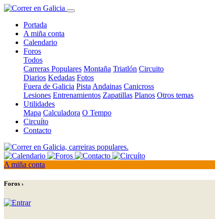
Portada
A miña conta
Calendario
Foros
Todos
Carreras Populares
Montaña
Triatlón
Circuito
Diarios
Kedadas
Fotos
Fuera de Galicia
Pista
Andainas
Canicross
Lesiones
Entrenamientos
Zapatillas
Planos
Otros temas
Utilidades
Mapa
Calculadora
O Tempo
Circuíto
Contacto
A miña conta
Foros ›