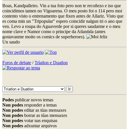
Boas, Kandpalleiro. Vin a tua foto pero non te recoñezo e iso que
coincidimos tamen no Vigoarena. O meu posto foi o 114 pero moi
contento visto o entrenamento que fixen antes de Allariz. Visto que
es coma min un "Tripopular" espero coincidir nalgun tri o ano que
ven. Levo a roupa do Aguaverde por si queres saudarme e o meu
nome clave e Namor como o principe da Atlantida (antes
gostavanme moito os comics de superheroes).
Un saudo
Foros de debate
/
Tríatlon e Duatlon
Podes
publicar novos temas
Non podes
responder a temas
Non podes
editar as túas mensaxes
Non podes
borrar as túas mensaxes
Non podes
votar nas enquisas
Non podes
adxuntar arquivos