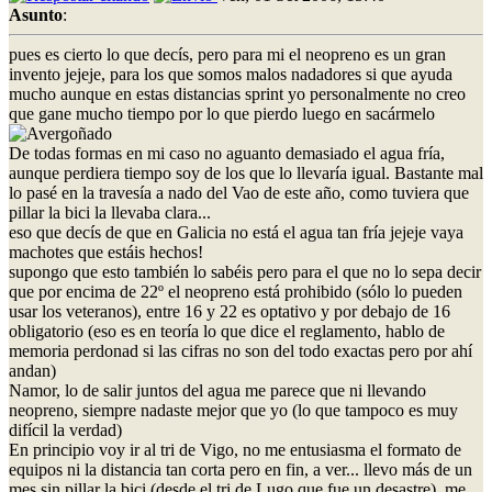
Asunto
:
pues es cierto lo que decís, pero para mi el neopreno es un gran
invento jejeje, para los que somos malos nadadores si que ayuda
mucho aunque en estas distancias sprint yo personalmente no creo
que gane mucho tiempo por lo que pierdo luego en sacármelo
De todas formas en mi caso no aguanto demasiado el agua fría,
aunque perdiera tiempo soy de los que lo llevaría igual. Bastante mal
lo pasé en la travesía a nado del Vao de este año, como tuviera que
pillar la bici la llevaba clara...
eso que decís de que en Galicia no está el agua tan fría jejeje vaya
machotes que estáis hechos!
supongo que esto también lo sabéis pero para el que no lo sepa decir
que por encima de 22º el neopreno está prohibido (sólo lo pueden
usar los veteranos), entre 16 y 22 es optativo y por debajo de 16
obligatorio (eso es en teoría lo que dice el reglamento, hablo de
memoria perdonad si las cifras no son del todo exactas pero por ahí
andan)
Namor, lo de salir juntos del agua me parece que ni llevando
neopreno, siempre nadaste mejor que yo (lo que tampoco es muy
difícil la verdad)
En principio voy ir al tri de Vigo, no me entusiasma el formato de
equipos ni la distancia tan corta pero en fin, a ver... llevo más de un
mes sin pillar la bici (desde el tri de Lugo que fue un desastre), me