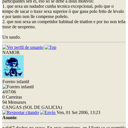
participantes sen él, eso só se debe a dous motivos:
1. que sexa un nadador cunha tecnica excepcional, polo que o
tempo de sacar o traxe sexa superior ó que gana polo feito de levalo
e por tanto non lle compense poñelo.
2. que non sexa un competidor habitual de triatlon e por iso non teña
traxe de neopreno.
Un saudo.
NAMOR
Foreiro infantil
4/07/06
0 Carreiras
94 Mensaxes
CANGAS (SOL DE GALICIA)
Ven, 01 Set 2006, 13:23
Asunto
:
xabi67 deches no cravo. En anos anteriores, en Allariz so se permitía