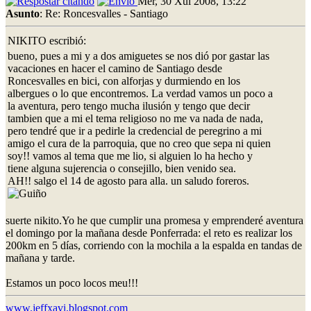
Mér, 30 Xul 2008, 13:22
Asunto
: Re: Roncesvalles - Santiago
NIKITO escribió:
bueno, pues a mi y a dos amiguetes se nos dió por gastar las
vacaciones en hacer el camino de Santiago desde
Roncesvalles en bici, con alforjas y durmiendo en los
albergues o lo que encontremos. La verdad vamos un poco a
la aventura, pero tengo mucha ilusión y tengo que decir
tambien que a mi el tema religioso no me va nada de nada,
pero tendré que ir a pedirle la credencial de peregrino a mi
amigo el cura de la parroquia, que no creo que sepa ni quien
soy!! vamos al tema que me lio, si alguien lo ha hecho y
tiene alguna sujerencia o consejillo, bien venido sea.
AH!! salgo el 14 de agosto para alla. un saludo foreros.
suerte nikito.Yo he que cumplir una promesa y emprenderé aventura
el domingo por la mañana desde Ponferrada: el reto es realizar los
200km en 5 días, corriendo con la mochila a la espalda en tandas de
mañana y tarde.
Estamos un poco locos meu!!!
www.jeffxavi.blogspot.com