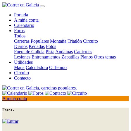
Portada
A miña conta
Calendario
Foros
Todos
Carreras Populares
Montaña
Triatlón
Circuito
Diarios
Kedadas
Fotos
Fuera de Galicia
Pista
Andainas
Canicross
Lesiones
Entrenamientos
Zapatillas
Planos
Otros temas
Utilidades
Mapa
Calculadora
O Tempo
Circuíto
Contacto
A miña conta
Foros ›