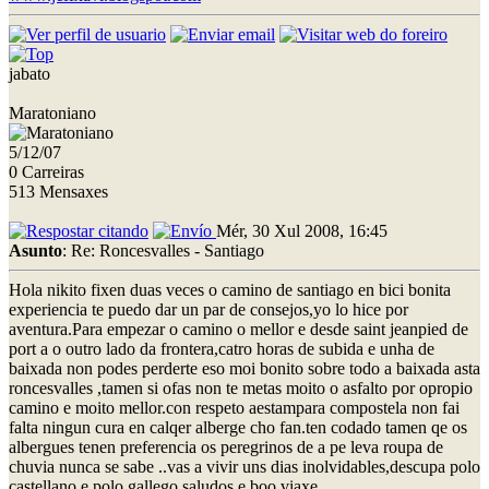
jabato
Maratoniano
5/12/07
0 Carreiras
513 Mensaxes
Mér, 30 Xul 2008, 16:45
Asunto
: Re: Roncesvalles - Santiago
Hola nikito fixen duas veces o camino de santiago en bici bonita
experiencia te puedo dar un par de consejos,yo lo hice por
aventura.Para empezar o camino o mellor e desde saint jeanpied de
port a o outro lado da frontera,catro horas de subida e unha de
baixada non podes perderte eso moi bonito sobre todo a baixada asta
roncesvalles ,tamen si ofas non te metas moito o asfalto por opropio
camino e moito mellor.con respeto aestampara compostela non fai
falta ningun cura en calqer alberge cho fan.ten codado tamen qe os
albergues tenen preferencia os peregrinos de a pe leva roupa de
chuvia nunca se sabe ..vas a vivir uns dias inolvidables,descupa polo
castellano e polo gallego saludos e boo viaxe......