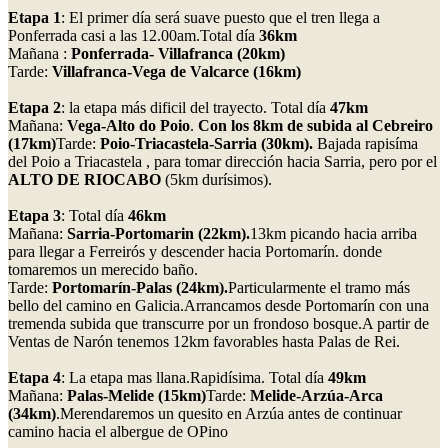
Etapa 1
: El primer día será suave puesto que el tren llega a
Ponferrada casi a las 12.00am.Total día
36km
Mañana :
Ponferrada- Villafranca (20km)
Tarde:
Villafranca-Vega de Valcarce (16km)
Etapa 2
: la etapa más dificil del trayecto. Total día
47km
Mañana:
Vega-Alto do Poio
.
Con los 8km de subida al Cebreiro
(17km)
Tarde:
Poio-Triacastela-Sarria (30km).
Bajada rapisíma
del Poio a Triacastela , para tomar dirección hacia Sarria, pero por el
ALTO DE RIOCABO
(5km durísimos).
Etapa 3
: Total día
46km
Mañana:
Sarria-Portomarin (22km).
13km picando hacia arriba
para llegar a Ferreirós y descender hacia Portomarín. donde
tomaremos un merecido baño.
Tarde:
Portomarín-Palas (24km).
Particularmente el tramo más
bello del camino en Galicia.Arrancamos desde Portomarín con una
tremenda subida que transcurre por un frondoso bosque.A partir de
Ventas de Narón tenemos 12km favorables hasta Palas de Rei.
Etapa 4
: La etapa mas llana.Rapidísima. Total día
49km
Mañana:
Palas-Melide (15km)
Tarde:
Melide-Arzúa-Arca
(34km)
.Merendaremos un quesito en Arzúa antes de continuar
camino hacia el albergue de OPino