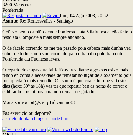
3200 Mensaxes
Ponferrada
Lun, 04 Ago 2008, 20:52
Asunto
: Re: Roncesvalles - Santiago
Coñezo ben o camiño dende Ponferrada ata Vilafranca e teño feito o
resto ata Compostela mais sempre andando.
O de facelo correndo xa me ten pasado pola cabeza mais dunha vez
sobor de todo cando vou correndo para o traballo polo tramo de
Ponferrada ata Fuentesnuevas.
O reparto de etapas que fai Jeffxavi resultame algo execesivo mais
tendo en conta a necesidade de rematar no lugar de aloxamento pois
non quedará mais remedio. O asunto é que coa calor que vai estes
días (hoxe 39º ás 18h) vas ter que repartir ben as horas de correr e
calibrar ben os ritmos para non rematar esgotado.
Moita sorte a tod@s e ¡¡¡Bó camiño!!!
Fas exercicio ou deporte?
acarreiradunkan.blogsp...porte.html
MICHI