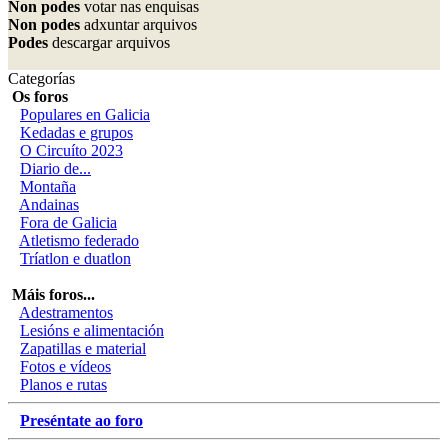
Non podes
votar nas enquisas
Non podes
adxuntar arquivos
Podes
descargar arquivos
Categorías
Os foros
Populares en Galicia
Kedadas e grupos
O Circuíto 2023
Diario de...
Montaña
Andainas
Fora de Galicia
Atletismo federado
Tríatlon e duatlon
Máis foros...
Adestramentos
Lesións e alimentación
Zapatillas e material
Fotos e vídeos
Planos e rutas
Preséntate ao foro