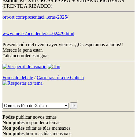
Asunto
: Re: XIII CROSS-PASEO SOLIDARIO FIGUERAS
(FRENTE A RIBADEO)
ort-ort.com/presentaci...eras-2025/
www.lne.es/occidente/2...02479.html
Presentación del evento ayer viernes. ¡¡Os esperamos a todos!!
Merece la pena estar.
#alcáncernoledestregua
Foros de debate
/
Carreiras fóra de Galicia
Podes
publicar novos temas
Non podes
responder a temas
Non podes
editar as túas mensaxes
Non podes
borrar as túas mensaxes