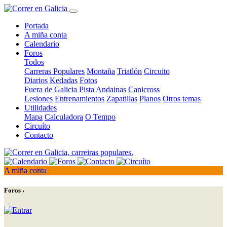
Portada
A miña conta
Calendario
Foros
Todos
Carreras Populares
Montaña
Triatlón
Circuito
Diarios
Kedadas
Fotos
Fuera de Galicia
Pista
Andainas
Canicross
Lesiones
Entrenamientos
Zapatillas
Planos
Otros temas
Utilidades
Mapa
Calculadora
O Tempo
Circuíto
Contacto
A miña conta
Foros ›