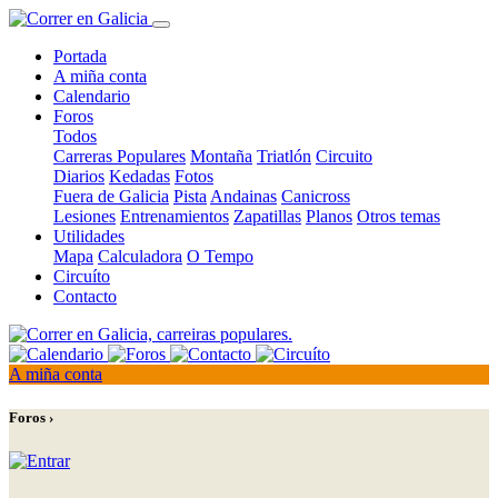
Portada
A miña conta
Calendario
Foros
Todos
Carreras Populares
Montaña
Triatlón
Circuito
Diarios
Kedadas
Fotos
Fuera de Galicia
Pista
Andainas
Canicross
Lesiones
Entrenamientos
Zapatillas
Planos
Otros temas
Utilidades
Mapa
Calculadora
O Tempo
Circuíto
Contacto
A miña conta
Foros ›