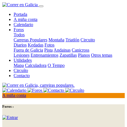
Portada
A miña conta
Calendario
Foros
Todos
Carreras Populares
Montaña
Triatlón
Circuito
Diarios
Kedadas
Fotos
Fuera de Galicia
Pista
Andainas
Canicross
Lesiones
Entrenamientos
Zapatillas
Planos
Otros temas
Utilidades
Mapa
Calculadora
O Tempo
Circuíto
Contacto
A miña conta
Foros ›