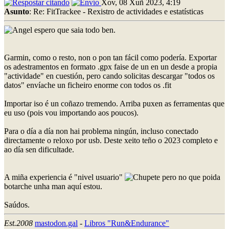
Xov, 08 Xuñ 2023, 4:19
Asunto
: Re: FitTrackee - Rexistro de actividades e estatísticas
espero que saia todo ben.
Garmin, como o resto, non o pon tan fácil como podería. Exportar
os adestramentos en formato .gpx faise de un en un desde a propia
"actividade" en cuestión, pero cando solicitas descargar "todos os
datos" envíache un ficheiro enorme con todos os .fit
Importar iso é un coñazo tremendo. Arriba puxen as ferramentas que
eu uso (pois vou importando aos poucos).
Para o día a día non hai problema ningún, incluso conectado
directamente o reloxo por usb. Deste xeito teño o 2023 completo e
ao día sen dificultade.
A miña experiencia é "nivel usuario"
pero no que poida
botarche unha man aquí estou.
Saúdos.
Est.2008
mastodon.gal
-
Libros "Run&Endurance"