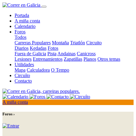
Portada
A miña conta
Calendario
Foros
Todos
Carreras Populares
Montaña
Triatlón
Circuito
Diarios
Kedadas
Fotos
Fuera de Galicia
Pista
Andainas
Canicross
Lesiones
Entrenamientos
Zapatillas
Planos
Otros temas
Utilidades
Mapa
Calculadora
O Tempo
Circuíto
Contacto
A miña conta
Foros ›