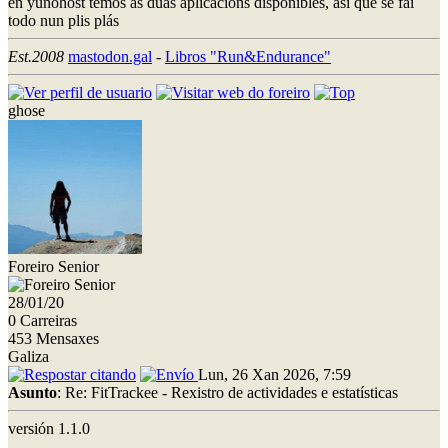
en yunohost temos as dúas aplicacións dispoñibles, así que se fai
todo nun plis plás
Est.2008
mastodon.gal
-
Libros "Run&Endurance"
ghose
Foreiro Senior
28/01/20
0 Carreiras
453 Mensaxes
Galiza
Lun, 26 Xan 2026, 7:59
Asunto
: Re: FitTrackee - Rexistro de actividades e estatísticas
versión 1.1.0