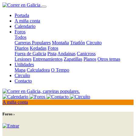
Portada
A miña conta
Calendario
Foros
Todos
Carreras Populares
Montaña
Triatlón
Circuito
Diarios
Kedadas
Fotos
Fuera de Galicia
Pista
Andainas
Canicross
Lesiones
Entrenamientos
Zapatillas
Planos
Otros temas
Utilidades
Mapa
Calculadora
O Tempo
Circuíto
Contacto
A miña conta
Foros ›