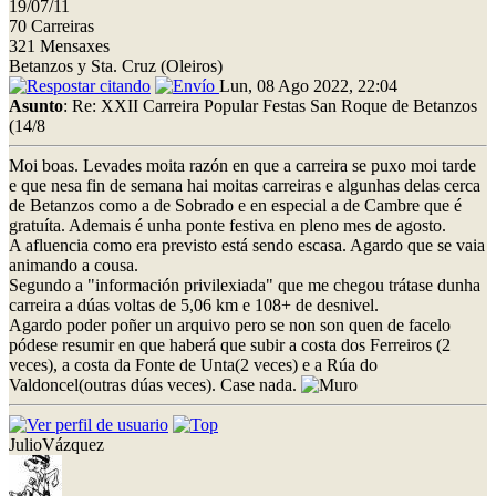
19/07/11
70 Carreiras
321 Mensaxes
Betanzos y Sta. Cruz (Oleiros)
Lun, 08 Ago 2022, 22:04
Asunto
: Re: XXII Carreira Popular Festas San Roque de Betanzos
(14/8
Moi boas. Levades moita razón en que a carreira se puxo moi tarde
e que nesa fin de semana hai moitas carreiras e algunhas delas cerca
de Betanzos como a de Sobrado e en especial a de Cambre que é
gratuíta. Ademais é unha ponte festiva en pleno mes de agosto.
A afluencia como era previsto está sendo escasa. Agardo que se vaia
animando a cousa.
Segundo a "información privilexiada" que me chegou trátase dunha
carreira a dúas voltas de 5,06 km e 108+ de desnivel.
Agardo poder poñer un arquivo pero se non son quen de facelo
pódese resumir en que haberá que subir a costa dos Ferreiros (2
veces), a costa da Fonte de Unta(2 veces) e a Rúa do
Valdoncel(outras dúas veces). Case nada.
JulioVázquez