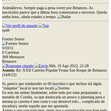
Animádevos. Sempre paga a pena correr por Betanzos. As
inscricións parece que a última hora comenzaron a moverse. Queda
umha hora...aínda estades a tempo.
xpab
Foreiro Senior
9/10/11
0 Carreiras
369 Mensaxes
Betanzos
Mér, 10 Ago 2022, 21:28
Asunto
: Re: XXII Carreira Popular Festas San Roque de Betanzos
(14/8/22)
Si, parece que rondaredes os 60 inscritos e que incluso irá algún
"máquina" local (e non tan local)
Eu non me animo finalmente, sobre todo por estar preparando a
maratón de Coruña, xa que trastocaría un pouco o planning para a
mesma (a carreira é moi curta e cun desnivel tolo... complicado de
encadrar), senón supoño que me apuntaría.
Ánimo e que saia todo ben; ainda que a organización non fose todo