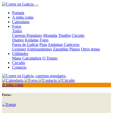
Portada
A miña conta
Calendario
Foros
Todos
Carreras Populares
Montaña
Triatlón
Circuito
Diarios
Kedadas
Fotos
Fuera de Galicia
Pista
Andainas
Canicross
Lesiones
Entrenamientos
Zapatillas
Planos
Otros temas
Utilidades
Mapa
Calculadora
O Tempo
Circuíto
Contacto
A miña conta
Foros ›