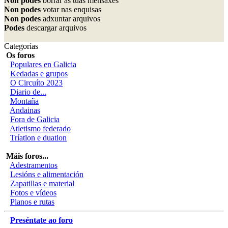
Non podes
borrar as túas mensaxes
Non podes
votar nas enquisas
Non podes
adxuntar arquivos
Podes
descargar arquivos
Categorías
Os foros
Populares en Galicia
Kedadas e grupos
O Circuíto 2023
Diario de...
Montaña
Andainas
Fora de Galicia
Atletismo federado
Tríatlon e duatlon
Máis foros...
Adestramentos
Lesións e alimentación
Zapatillas e material
Fotos e vídeos
Planos e rutas
Preséntate ao foro