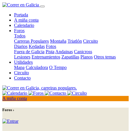
Portada
A miña conta
Calendario
Foros
Todos
Carreras Populares
Montaña
Triatlón
Circuito
Diarios
Kedadas
Fotos
Fuera de Galicia
Pista
Andainas
Canicross
Lesiones
Entrenamientos
Zapatillas
Planos
Otros temas
Utilidades
Mapa
Calculadora
O Tempo
Circuíto
Contacto
A miña conta
Foros ›