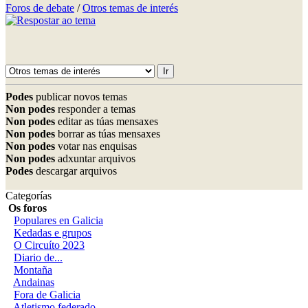
Foros de debate
/
Otros temas de interés
Podes
publicar novos temas
Non podes
responder a temas
Non podes
editar as túas mensaxes
Non podes
borrar as túas mensaxes
Non podes
votar nas enquisas
Non podes
adxuntar arquivos
Podes
descargar arquivos
Categorías
Os foros
Populares en Galicia
Kedadas e grupos
O Circuíto 2023
Diario de...
Montaña
Andainas
Fora de Galicia
Atletismo federado