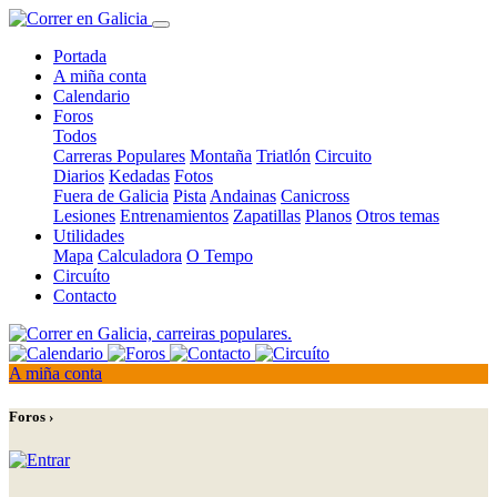
Portada
A miña conta
Calendario
Foros
Todos
Carreras Populares
Montaña
Triatlón
Circuito
Diarios
Kedadas
Fotos
Fuera de Galicia
Pista
Andainas
Canicross
Lesiones
Entrenamientos
Zapatillas
Planos
Otros temas
Utilidades
Mapa
Calculadora
O Tempo
Circuíto
Contacto
A miña conta
Foros ›