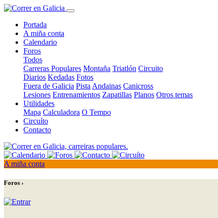
Portada
A miña conta
Calendario
Foros
Todos
Carreras Populares
Montaña
Triatlón
Circuito
Diarios
Kedadas
Fotos
Fuera de Galicia
Pista
Andainas
Canicross
Lesiones
Entrenamientos
Zapatillas
Planos
Otros temas
Utilidades
Mapa
Calculadora
O Tempo
Circuíto
Contacto
A miña conta
Foros ›