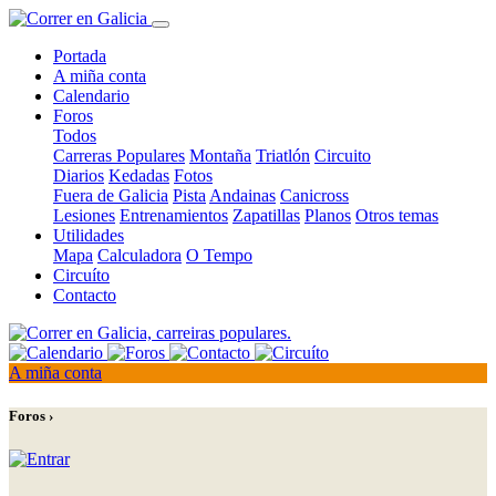
Portada
A miña conta
Calendario
Foros
Todos
Carreras Populares
Montaña
Triatlón
Circuito
Diarios
Kedadas
Fotos
Fuera de Galicia
Pista
Andainas
Canicross
Lesiones
Entrenamientos
Zapatillas
Planos
Otros temas
Utilidades
Mapa
Calculadora
O Tempo
Circuíto
Contacto
A miña conta
Foros ›