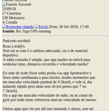
25/09/18
17 Carreiras
230 Mensaxes
A Coruña
Dom, 30 Set 2018, 17:49
Asunto
: Re: App GPS running
Paticorto escribió:
Boas a tod@s.
Non sei se este é o subforo adecuado, ou o de material
deportivo.
A miña consulta é simple, que app usades no móvil para
xestionar rutas, distancia recorrida e velocidade media?
Eu onte de noite fixen unha proba coa app Sportractive e
fixen unha camiñanata a paso lixeiro, houbo momentos que
me marcaba velocidade puntual de 9.5km/h, e vale si, iba
andando rápido pero tanto non oh (eu penso que 7 ou
7.5km/h).
Ou a app me marcaba velocidade de máis, ou as cintas do
gym por onde tomo referencia marcan velocidade de menos.
Outras apps que vin por ahí son runnastic e strava, non sei