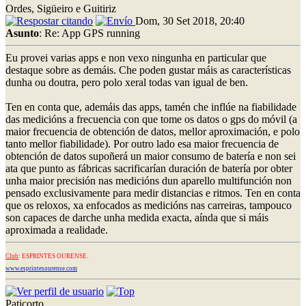
Ordes, Sigüeiro e Guitiriz
Dom, 30 Set 2018, 20:40
Asunto
: Re: App GPS running
Eu provei varias apps e non vexo ningunha en particular que
destaque sobre as demáis. Che poden gustar máis as características
dunha ou doutra, pero polo xeral todas van igual de ben.
Ten en conta que, ademáis das apps, tamén che inflúe na fiabilidade
das medicións a frecuencia con que tome os datos o gps do móvil (a
maior frecuencia de obtención de datos, mellor aproximación, e polo
tanto mellor fiabilidade). Por outro lado esa maior frecuencia de
obtención de datos supoñerá un maior consumo de batería e non sei
ata que punto as fábricas sacrificarían duración de batería por obter
unha maior precisión nas medicións dun aparello multifunción non
pensado exclusivamente para medir distancias e ritmos. Ten en conta
que os reloxos, xa enfocados as medicións nas carreiras, tampouco
son capaces de darche unha medida exacta, aínda que si máis
aproximada a realidade.
Club
: ESPRINTES OURENSE.
www.esprintesourense.com
Paticorto