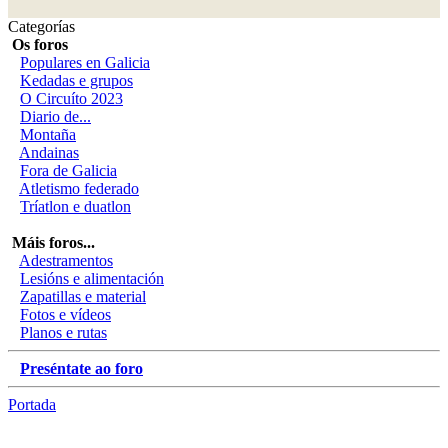
Categorías
Os foros
Populares en Galicia
Kedadas e grupos
O Circuíto 2023
Diario de...
Montaña
Andainas
Fora de Galicia
Atletismo federado
Tríatlon e duatlon
Máis foros...
Adestramentos
Lesións e alimentación
Zapatillas e material
Fotos e vídeos
Planos e rutas
Preséntate ao foro
Portada