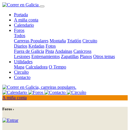
Portada
A miña conta
Calendario
Foros
Todos
Carreras Populares
Montaña
Triatlón
Circuito
Diarios
Kedadas
Fotos
Fuera de Galicia
Pista
Andainas
Canicross
Lesiones
Entrenamientos
Zapatillas
Planos
Otros temas
Utilidades
Mapa
Calculadora
O Tempo
Circuíto
Contacto
A miña conta
Foros ›