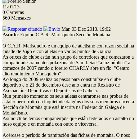
11/01/13
0 Carreiras
560 Mensaxes
Mar, 03 Dec 2013, 19:02
Asunto
: Equipo C.A.R. Marisqueiro Sección Montaña
O C.A.R. Marisqueiro é un equipo de atletismo con razón social na
cidade de Vigo e con atletas en varios puntos de Galicia.
As orixes do clube están nun grupo de corredores que comezaron a
compatir adestramentos pola zona de Samil. Sae "a luz pública" a
comezos de 2007 cando o foreiro CHARLY abre un fío: "Centro
alto rendimiento Marisqueiro".
Ao longo do 2009 realiza os pasos para constituírse en clube
deportivo e o 21 de decembro dese ano entra no Rexistro de
Asociacións Deportivas e Deportistas de Galicia.
Nun primeiro momento os seus atletas centráronse nas probas de
asfalto pero froito da inquietude dalgúns dos seus membros naceu a
Sección de Montaña que está inscrita na Federación Galega de
Montañismo.
Así no clube temos compañeir@s que están federados en asfalto no
noso equipo e en montaña con outro e viceversa.
Acércase o período de tramitación das fichas de montaña. O noso