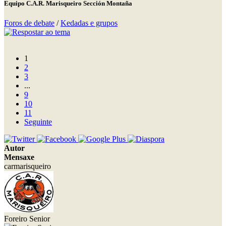
Equipo C.A.R. Marisqueiro Sección Montaña
Foros de debate
/
Kedadas e grupos
1
2
3
...
9
10
11
Seguinte
Autor
Mensaxe
carmarisqueiro
Foreiro Senior