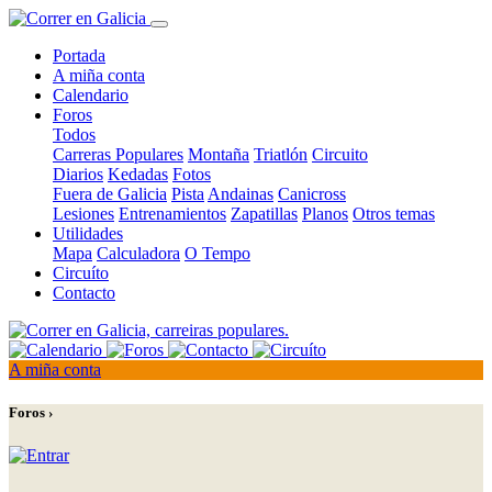
Portada
A miña conta
Calendario
Foros
Todos
Carreras Populares
Montaña
Triatlón
Circuito
Diarios
Kedadas
Fotos
Fuera de Galicia
Pista
Andainas
Canicross
Lesiones
Entrenamientos
Zapatillas
Planos
Otros temas
Utilidades
Mapa
Calculadora
O Tempo
Circuíto
Contacto
A miña conta
Foros ›