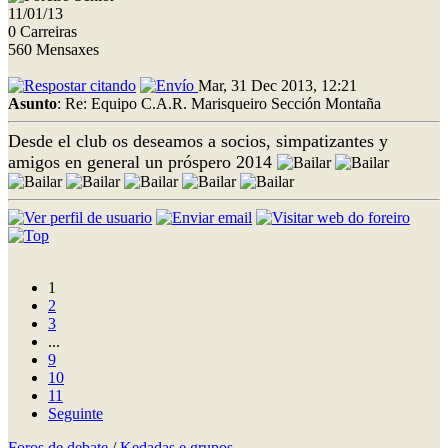
11/01/13
0 Carreiras
560 Mensaxes
Mar, 31 Dec 2013, 12:21
Asunto
: Re: Equipo C.A.R. Marisqueiro Sección Montaña
Desde el club os deseamos a socios, simpatizantes y
amigos en general un próspero 2014
1
2
3
...
9
10
11
Seguinte
Foros de debate
/
Kedadas e grupos