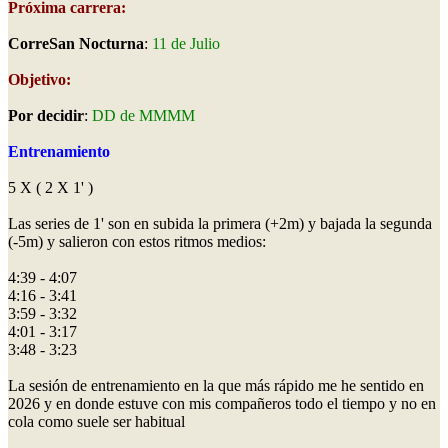
Próxima carrera:
CorreSan Nocturna
:
11 de Julio
Objetivo:
Por decidir
:
DD de MMMM
Entrenamiento
5 X ( 2 X 1' )
Las series de 1' son en subida la primera (+2m) y bajada la segunda
(-5m) y salieron con estos ritmos medios:
4:39 - 4:07
4:16 - 3:41
3:59 - 3:32
4:01 - 3:17
3:48 - 3:23
La sesión de entrenamiento en la que más rápido me he sentido en
2026 y en donde estuve con mis compañeros todo el tiempo y no en
cola como suele ser habitual