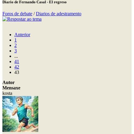
Diario de Fernando Casal - El regreso
Foros de debate
/
Diarios de adestramento
Anterior
1
2
3
...
41
42
43
Autor
Mensaxe
kosta