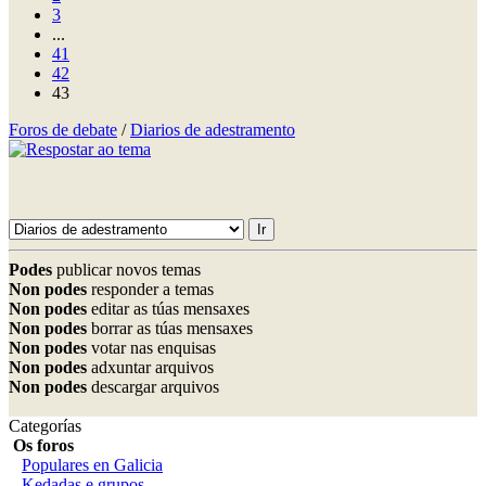
3
...
41
42
43
Foros de debate
/
Diarios de adestramento
Podes
publicar novos temas
Non podes
responder a temas
Non podes
editar as túas mensaxes
Non podes
borrar as túas mensaxes
Non podes
votar nas enquisas
Non podes
adxuntar arquivos
Non podes
descargar arquivos
Categorías
Os foros
Populares en Galicia
Kedadas e grupos