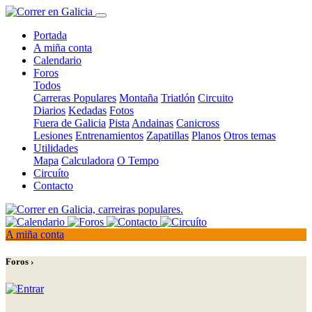
Portada
A miña conta
Calendario
Foros
Todos
Carreras Populares
Montaña
Triatlón
Circuito
Diarios
Kedadas
Fotos
Fuera de Galicia
Pista
Andainas
Canicross
Lesiones
Entrenamientos
Zapatillas
Planos
Otros temas
Utilidades
Mapa
Calculadora
O Tempo
Circuíto
Contacto
A miña conta
Foros ›