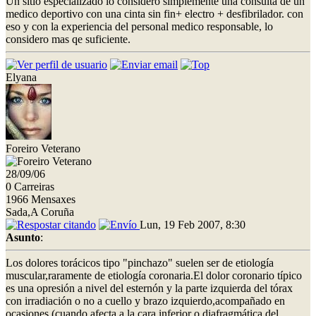
Un sitio especializado lo considero simplemente una consulta de un
medico deportivo con una cinta sin fin+ electro + desfibrilador. con
eso y con la experiencia del personal medico responsable, lo
considero mas qe suficiente.
Elyana
Foreiro Veterano
28/09/06
0 Carreiras
1966 Mensaxes
Sada,A Coruña
Lun, 19 Feb 2007, 8:30
Asunto
:
Los dolores torácicos tipo "pinchazo" suelen ser de etiología
muscular,raramente de etiología coronaria.El dolor coronario típico
es una opresión a nivel del esternón y la parte izquierda del tórax
con irradiación o no a cuello y brazo izquierdo,acompañado en
ocasiones (cuando afecta a la cara inferior o diafragmática del