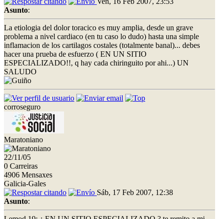
Ven, 16 Feb 2007, 23:53
Asunto
:
La etiologia del dolor toracico es muy amplia, desde un grave
problema a nivel cardiaco (en tu caso lo dudo) hasta una simple
inflamacion de los cartilagos costales (totalmente banal)... debes
hacer una prueba de esfuerzo ( EN UN SITIO
ESPECIALIZADO!!, q hay cada chiringuito por ahi...) UN
SALUDO
corroseguro
Maratoniano
22/11/05
0 Carreiras
4906 Mensaxes
Galicia-Gales
Sáb, 17 Feb 2007, 12:38
Asunto
:
Lemod 19: ¿ EN UN SITIO ESPECIALIZADO ? te remito a mi