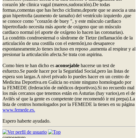
corazón )de clinica vagal (mareos,sudoración).De todas
formas,comentas que has hecho ciclismo,deporte que se asocia a una
gran hipertrofia (aumento de tamaño) del ventrículo izquierdo ,que
se conoce como "corazón de buey ", y este músculo cardiaco
hipertrofiado necesita más aporte de oxigeno que un músculo
cardiaco normal (el aporte de oxígeno lo hacen las coronarias).
La condritis condroesternal o síndrome de Tietze (inflamación de la
articulación de una costilla con el esternón),no desaparece
espontaneamente,lo tienes incluso en reposo ,aumenta al respirar y al
presionar la articulación afecta.Se trata con aspirina.
Como bien te han dicho es
aconsejable
hacerse un test de
esfuerzo.Se puede hacer por la Seguridad Social,pero las listas de
espera son largas.A nivel privado lo puedes hacer en un centro de
Medicina Deportiva.en Galicia no existe ninguno homologado por
la FEMEDE (federación de médicos deportivos).Si no recuerdo mal
los más cercanos que tenemos están en Asturias (hay varios),en el de
Avilés sé que la gente es competente (me recomendó ir mi prepa).La
lista de centros homologados por la FEMEDE la tienes en su página
www.femede.es.
Espero haberte ayudado.
corroseguro