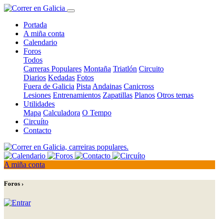
Portada
A miña conta
Calendario
Foros
Todos
Carreras Populares
Montaña
Triatlón
Circuito
Diarios
Kedadas
Fotos
Fuera de Galicia
Pista
Andainas
Canicross
Lesiones
Entrenamientos
Zapatillas
Planos
Otros temas
Utilidades
Mapa
Calculadora
O Tempo
Circuíto
Contacto
A miña conta
Foros ›