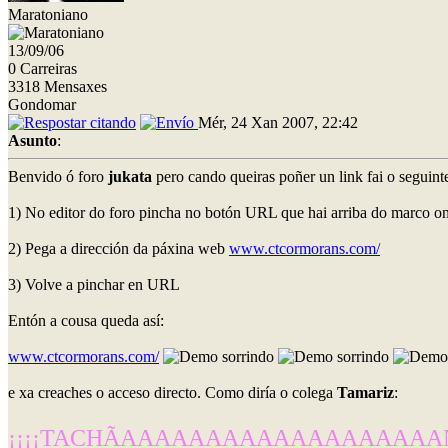
Maratoniano
13/09/06
0 Carreiras
3318 Mensaxes
Gondomar
Mér, 24 Xan 2007, 22:42
Asunto
:
Benvido ó foro
jukata
pero cando queiras poñer un link fai o seguint
1) No editor do foro pincha no botón URL que hai arriba do marco on
2) Pega a dirección da páxina web
www.ctcormorans.com/
3) Volve a pinchar en URL
Entón a cousa queda así:
www.ctcormorans.com/
e xa creaches o acceso directo. Como diría o colega
Tamariz
:
¡¡¡¡TACHÃAAAAAAAAAAAAAAAAAAAN!!