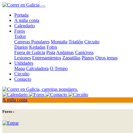
Portada
A miña conta
Calendario
Foros
Todos
Carreras Populares
Montaña
Triatlón
Circuito
Diarios
Kedadas
Fotos
Fuera de Galicia
Pista
Andainas
Canicross
Lesiones
Entrenamientos
Zapatillas
Planos
Otros temas
Utilidades
Mapa
Calculadora
O Tempo
Circuíto
Contacto
A miña conta
Foros ›