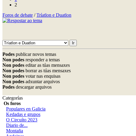
2
Foros de debate
/
Tríatlon e Duatlon
Podes
publicar novos temas
Non podes
responder a temas
Non podes
editar as túas mensaxes
Non podes
borrar as túas mensaxes
Non podes
votar nas enquisas
Non podes
adxuntar arquivos
Podes
descargar arquivos
Categorías
Os foros
Populares en Galicia
Kedadas e grupos
O Circuíto 2023
Diario de...
Montaña