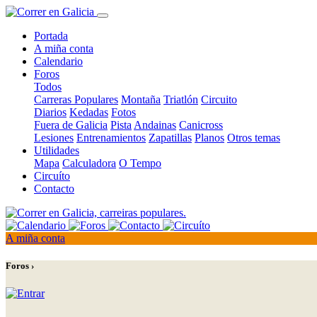
Portada
A miña conta
Calendario
Foros
Todos
Carreras Populares
Montaña
Triatlón
Circuito
Diarios
Kedadas
Fotos
Fuera de Galicia
Pista
Andainas
Canicross
Lesiones
Entrenamientos
Zapatillas
Planos
Otros temas
Utilidades
Mapa
Calculadora
O Tempo
Circuíto
Contacto
A miña conta
Foros ›