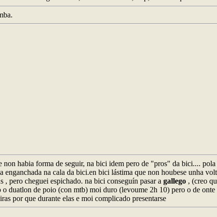
mba.
non habia forma de seguir, na bici idem pero de "pros" da bici.... pola 
tiña enganchada na cala da bici.en bici lástima que non houbese unha vo
 , pero cheguei espichado. na bici conseguín pasar a
gallego
, (creo qu
o o duatlon de poio (con mtb) moi duro (levoume 2h 10) pero o de onte
eiras por que durante elas e moi complicado presentarse