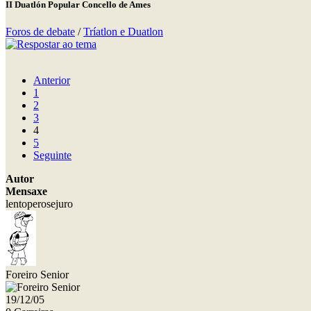
II Duatlón Popular Concello de Ames
Foros de debate
/
Tríatlon e Duatlon
Anterior
1
2
3
4
5
Seguinte
Autor
Mensaxe
lentoperosejuro
Foreiro Senior
19/12/05