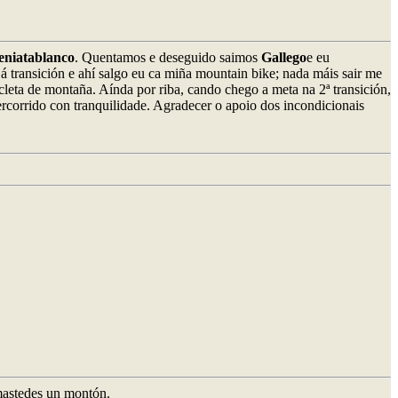
eniatablanco
. Quentamos e deseguido saimos
Gallego
e eu
transición e ahí salgo eu ca miña mountain bike; nada máis sair me
cleta de montaña. Aínda por riba, cando chego a meta na 2ª transición,
ercorrido con tranquilidade. Agradecer o apoio dos incondicionais
imastedes un montón.