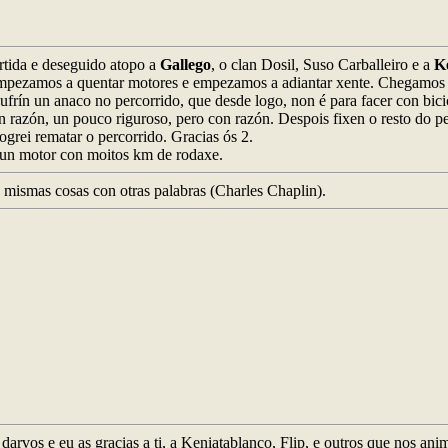
artida e deseguido atopo a
Gallego
, o clan Dosil, Suso Carballeiro e a
K
mpezamos a quentar motores e empezamos a adiantar xente. Chegamos á 
ufrín un anaco no percorrido, que desde logo, non é para facer con bici
n razón, un pouco riguroso, pero con razón. Despois fixen o resto do p
 logrei rematar o percorrido. Gracias ós 2.
é un motor con moitos km de rodaxe.
as mismas cosas con otras palabras (Charles Chaplin).
darvos e eu as gracias a ti, a Keniatablanco, Flip, e outros que nos an