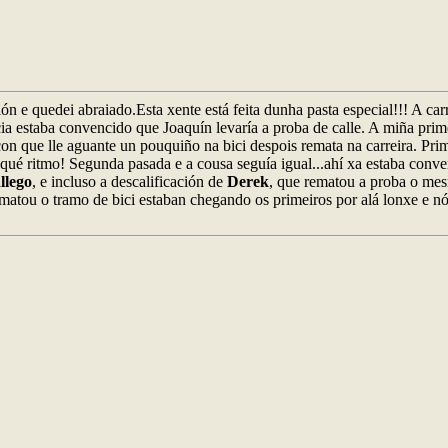
n e quedei abraiado.Esta xente está feita dunha pasta especial!!! A carr
a estaba convencido que Joaquín levaría a proba de calle. A miña prime
 que lle aguante un pouquiño na bici despois remata na carreira. Primei
¡qué ritmo! Segunda pasada e a cousa seguía igual...ahí xa estaba conv
llego
, e incluso a descalificación de
Derek
, que rematou a proba o me
matou o tramo de bici estaban chegando os primeiros por alá lonxe e n