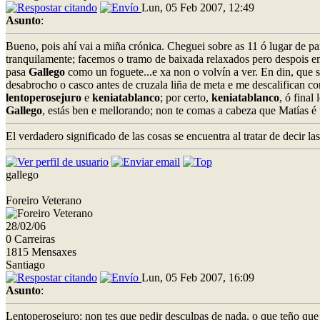
Lun, 05 Feb 2007, 12:49
Asunto
:
Bueno, pois ahí vai a miña crónica. Cheguei sobre as 11 ó lugar de p
tranquilamente; facemos o tramo de baixada relaxados pero despois e
pasa
Gallego
como un foguete...e xa non o volvín a ver. En din, que s
desabrocho o casco antes de cruzala liña de meta e me descalifican co
lentoperosejuro
e
keniatablanco
; por certo,
keniatablanco
, ó final
Gallego
, estás ben e mellorando; non te comas a cabeza que Matías 
El verdadero significado de las cosas se encuentra al tratar de decir l
gallego
Foreiro Veterano
28/02/06
0 Carreiras
1815 Mensaxes
Santiago
Lun, 05 Feb 2007, 16:09
Asunto
:
Lentoperosejuro: non tes que pedir desculpas de nada, o que teño que 