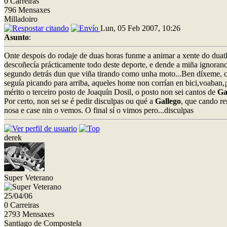
0 Carreiras
796 Mensaxes
Milladoiro
Lun, 05 Feb 2007, 10:26
Asunto
:
Onte despois do rodaje de duas horas funme a animar a xente do duatló
descoñecía prácticamente todo deste deporte, e dende a miña ignoranci
segundo detrás dun que viña tirando como unha moto...Ben díxeme, con
seguía picando para arriba, aqueles home non corrían en bici,voaban,
mérito o terceiro posto de Joaquín Dosil, o posto non sei cantos de
Ga
Por certo, non sei se é pedir disculpas ou qué a
Gallego
, que cando re
nosa e case nin o vemos. O final sí o vimos pero...disculpas
derek
Super Veterano
25/04/06
0 Carreiras
2793 Mensaxes
Santiago de Compostela