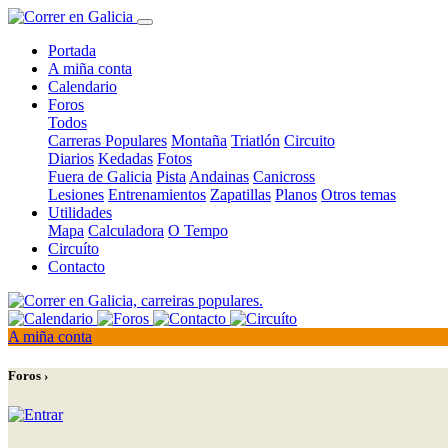
Portada
A miña conta
Calendario
Foros
Todos
Carreras Populares
Montaña
Triatlón
Circuito
Diarios
Kedadas
Fotos
Fuera de Galicia
Pista
Andainas
Canicross
Lesiones
Entrenamientos
Zapatillas
Planos
Otros temas
Utilidades
Mapa
Calculadora
O Tempo
Circuíto
Contacto
A miña conta
Foros ›