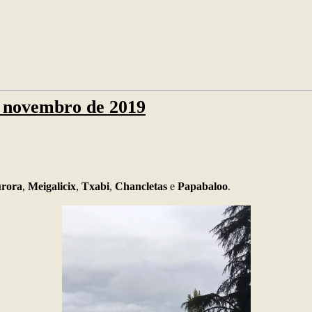
e novembro de 2019
rora
,
Meigalicix
,
Txabi
,
Chancletas
e
Papabaloo
.