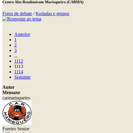
Centro Alto Rendimiento Marisqueiro (CARMA)
Foros de debate
/
Kedadas e grupos
Anterior
1
2
3
...
1112
1113
1114
Seguinte
Autor
Mensaxe
carmarisqueiro
Foreiro Senior