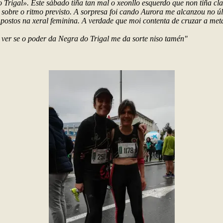
gal». Este sábado tiña tan mal o xeonllo esquerdo que non tiña claro 
 sobre o ritmo previsto. A sorpresa foi cando Aurora me alcanzou no ú
s postos na xeral feminina. A verdade que moi contenta de cruzar a m
 ver se o poder da Negra do Trigal me da sorte niso tamén"