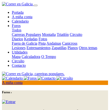
Portada
A miña conta
Calendario
Foros
Todos
Carreras Populares
Montaña
Triatlón
Circuito
Diarios
Kedadas
Fotos
Fuera de Galicia
Pista
Andainas
Canicross
Lesiones
Entrenamientos
Zapatillas
Planos
Otros temas
Utilidades
Mapa
Calculadora
O Tempo
Circuíto
Contacto
A miña conta
Foros ›