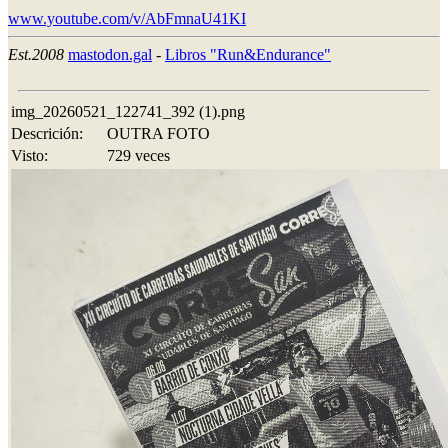
www.youtube.com/v/AbFmnaU41KI
Est.2008
mastodon.gal
-
Libros "Run&Endurance"
img_20260521_122741_392 (1).png
Descrición:
OUTRA FOTO
Visto:
729 veces