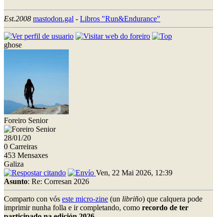
Est.2008
mastodon.gal
-
Libros "Run&Endurance"
ghose
Foreiro Senior
28/01/20
0 Carreiras
453 Mensaxes
Galiza
Ven, 22 Mai 2026, 12:39
Asunto
: Re: Corresan 2026
Comparto con vós
este micro-zine
(un
libriño
) que calquera pode
imprimir nunha folla e ir completando, como
recordo de ter
participado na edición 2026