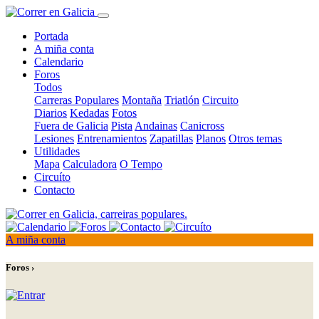
Portada
A miña conta
Calendario
Foros
Todos
Carreras Populares
Montaña
Triatlón
Circuito
Diarios
Kedadas
Fotos
Fuera de Galicia
Pista
Andainas
Canicross
Lesiones
Entrenamientos
Zapatillas
Planos
Otros temas
Utilidades
Mapa
Calculadora
O Tempo
Circuíto
Contacto
A miña conta
Foros ›