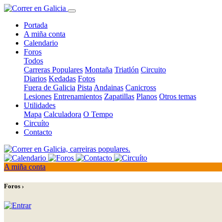
Portada
A miña conta
Calendario
Foros
Todos
Carreras Populares
Montaña
Triatlón
Circuito
Diarios
Kedadas
Fotos
Fuera de Galicia
Pista
Andainas
Canicross
Lesiones
Entrenamientos
Zapatillas
Planos
Otros temas
Utilidades
Mapa
Calculadora
O Tempo
Circuíto
Contacto
A miña conta
Foros ›