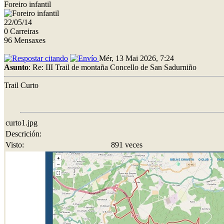
Foreiro infantil
22/05/14
0 Carreiras
96 Mensaxes
Mér, 13 Mai 2026, 7:24
Asunto
: Re: III Trail de montaña Concello de San Sadurniño
Trail Curto
curto1.jpg
Descrición:
Visto:
891 veces