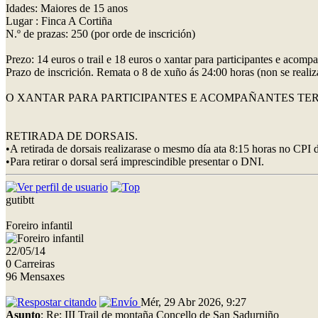
Idades: Maiores de 15 anos
Lugar : Finca A Cortiña
N.º de prazas: 250 (por orde de inscrición)
Prezo: 14 euros o trail e 18 euros o xantar para participantes e acomp
Prazo de inscrición. Remata o 8 de xuño ás 24:00 horas (non se realiz
O XANTAR PARA PARTICIPANTES E ACOMPAÑANTES TERÁ
RETIRADA DE DORSAIS.
•A retirada de dorsais realizarase o mesmo día ata 8:15 horas no CPI
•Para retirar o dorsal será imprescindible presentar o DNI.
gutibtt
Foreiro infantil
22/05/14
0 Carreiras
96 Mensaxes
Mér, 29 Abr 2026, 9:27
Asunto
: Re: III Trail de montaña Concello de San Sadurniño