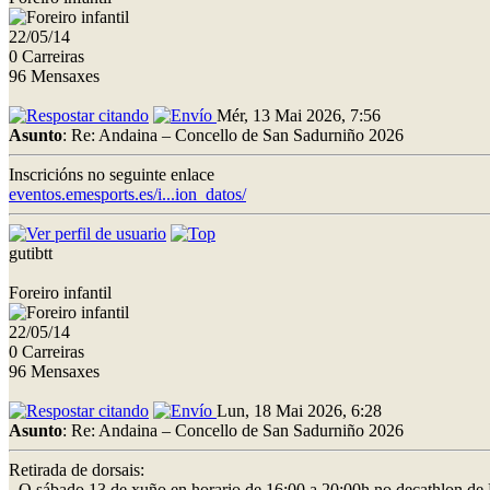
22/05/14
0 Carreiras
96 Mensaxes
Mér, 13 Mai 2026, 7:56
Asunto
: Re: Andaina – Concello de San Sadurniño 2026
Inscricións no seguinte enlace
eventos.emesports.es/i...ion_datos/
gutibtt
Foreiro infantil
22/05/14
0 Carreiras
96 Mensaxes
Lun, 18 Mai 2026, 6:28
Asunto
: Re: Andaina – Concello de San Sadurniño 2026
Retirada de dorsais:
- O sábado 13 de xuño en horario de 16:00 a 20:00h no decathlon de 