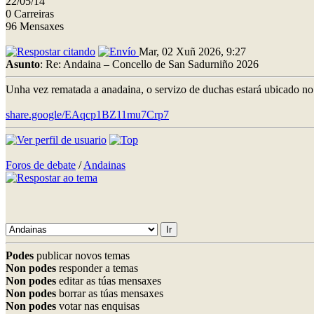
22/05/14
0 Carreiras
96 Mensaxes
Mar, 02 Xuñ 2026, 9:27
Asunto
: Re: Andaina – Concello de San Sadurniño 2026
Unha vez rematada a anadaina, o servizo de duchas estará ubicado no
share.google/EAqcp1BZ11mu7Crp7
Foros de debate
/
Andainas
Podes
publicar novos temas
Non podes
responder a temas
Non podes
editar as túas mensaxes
Non podes
borrar as túas mensaxes
Non podes
votar nas enquisas