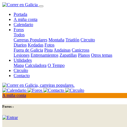
Portada
A miña conta
Calendario
Foros
Todos
Carreras Populares
Montaña
Triatlón
Circuito
Diarios
Kedadas
Fotos
Fuera de Galicia
Pista
Andainas
Canicross
Lesiones
Entrenamientos
Zapatillas
Planos
Otros temas
Utilidades
Mapa
Calculadora
O Tempo
Circuíto
Contacto
A miña conta
Foros ›