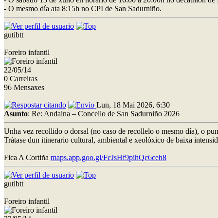
- O mesmo día ata 8:15h no CPI de San Sadurniño.
gutibtt
Foreiro infantil
22/05/14
0 Carreiras
96 Mensaxes
Lun, 18 Mai 2026, 6:30
Asunto
: Re: Andaina – Concello de San Sadurniño 2026
Unha vez recollido o dorsal (no caso de recollelo o mesmo día), o punt
Trátase dun itinerario cultural, ambiental e xeolóxico de baixa inten
Fica A Cortiña
maps.app.goo.gl/FcJsHf9pihQc6ceh8
gutibtt
Foreiro infantil