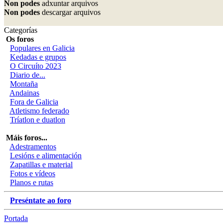
Non podes
adxuntar arquivos
Non podes
descargar arquivos
Categorías
Os foros
Populares en Galicia
Kedadas e grupos
O Circuíto 2023
Diario de...
Montaña
Andainas
Fora de Galicia
Atletismo federado
Tríatlon e duatlon
Máis foros...
Adestramentos
Lesións e alimentación
Zapatillas e material
Fotos e vídeos
Planos e rutas
Preséntate ao foro
Portada