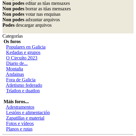
Non podes
editar as túas mensaxes
Non podes
borrar as túas mensaxes
Non podes
votar nas enquisas
Non podes
adxuntar arquivos
Podes
descargar arquivos
Categorías
Os foros
Populares en Galicia
Kedadas e grupos
O Circuíto 2023
Diario de...
Montaña
Andainas
Fora de Galicia
Atletismo federado
Tríatlon e duatlon
Máis foros...
Adestramentos
Lesións e alimentación
Zapatillas e material
Fotos e vídeos
Planos e rutas