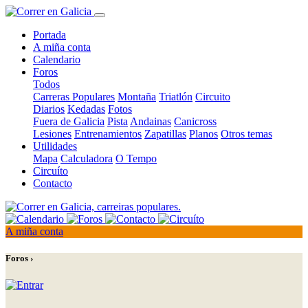
Portada
A miña conta
Calendario
Foros
Todos
Carreras Populares
Montaña
Triatlón
Circuito
Diarios
Kedadas
Fotos
Fuera de Galicia
Pista
Andainas
Canicross
Lesiones
Entrenamientos
Zapatillas
Planos
Otros temas
Utilidades
Mapa
Calculadora
O Tempo
Circuíto
Contacto
A miña conta
Foros ›