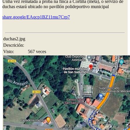
Unha vez rematada a proba na finca a Cortiña (meta), o servizo de
duchas estará ubicado no pavillón polideportivo municipal
share.google/EAqcp1BZ11mu7Crp7
duchas2.jpg
Descrición:
Visto:
567 veces