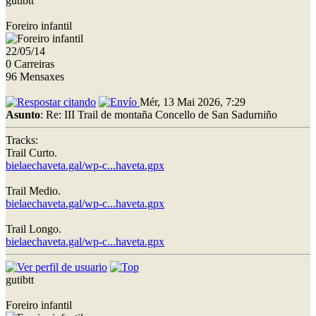
gutibtt
Foreiro infantil
22/05/14
0 Carreiras
96 Mensaxes
Mér, 13 Mai 2026, 7:29
Asunto
: Re: III Trail de montaña Concello de San Sadurniño
Tracks:
Trail Curto.
bielaechaveta.gal/wp-c...haveta.gpx
Trail Medio.
bielaechaveta.gal/wp-c...haveta.gpx
Trail Longo.
bielaechaveta.gal/wp-c...haveta.gpx
gutibtt
Foreiro infantil