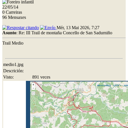
22/05/14
0 Carreiras
96 Mensaxes
Mér, 13 Mai 2026, 7:27
Asunto
: Re: III Trail de montaña Concello de San Sadurniño
Trail Medio
medio1.jpg
Descrición:
Visto:
891 veces