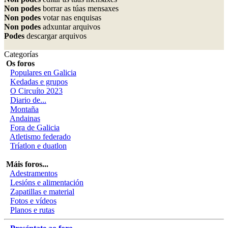
Non podes
borrar as túas mensaxes
Non podes
votar nas enquisas
Non podes
adxuntar arquivos
Podes
descargar arquivos
Categorías
Os foros
Populares en Galicia
Kedadas e grupos
O Circuíto 2023
Diario de...
Montaña
Andainas
Fora de Galicia
Atletismo federado
Tríatlon e duatlon
Máis foros...
Adestramentos
Lesións e alimentación
Zapatillas e material
Fotos e vídeos
Planos e rutas