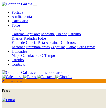
Portada
A miña conta
Calendario
Foros
Todos
Carreras Populares
Montaña
Triatlón
Circuito
Diarios
Kedadas
Fotos
Fuera de Galicia
Pista
Andainas
Canicross
Lesiones
Entrenamientos
Zapatillas
Planos
Otros temas
Utilidades
Mapa
Calculadora
O Tempo
Circuíto
Contacto
A miña conta
Foros ›