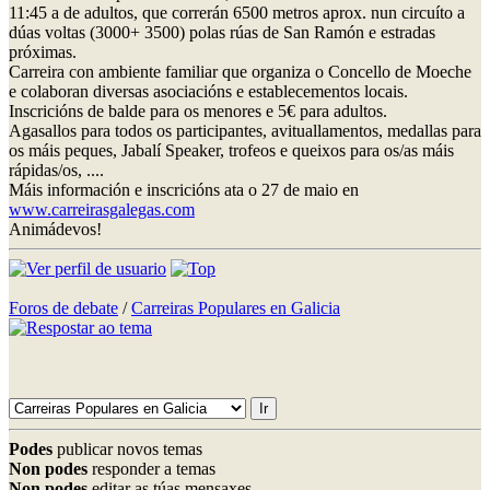
11:45 a de adultos, que correrán 6500 metros aprox. nun circuíto a
dúas voltas (3000+ 3500) polas rúas de San Ramón e estradas
próximas.
Carreira con ambiente familiar que organiza o Concello de Moeche
e colaboran diversas asociacións e establecementos locais.
Inscricións de balde para os menores e 5€ para adultos.
Agasallos para todos os participantes, avituallamentos, medallas para
os máis peques, Jabalí Speaker, trofeos e queixos para os/as máis
rápidas/os, ....
Máis información e inscricións ata o 27 de maio en
www.carreirasgalegas.com
Animádevos!
Foros de debate
/
Carreiras Populares en Galicia
Podes
publicar novos temas
Non podes
responder a temas
Non podes
editar as túas mensaxes