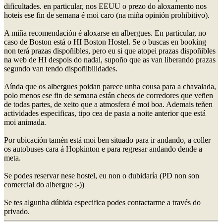
dificultades. en particular, nos EEUU o prezo do aloxamento nos
hoteis ese fin de semana é moi caro (na miña opinión prohibitivo).
A miña recomendación é aloxarse en albergues. En particular, no
caso de Boston está o HI Boston Hostel. Se o buscas en booking
non terá prazas dispoñibles, pero eu si que atopei prazas dispoñibles
na web de HI despois do nadal, supoño que as van liberando prazas
segundo van tendo dispoñibilidades.
Aínda que os albergues poidan parece unha cousa para a chavalada,
polo menos ese fin de semana están cheos de corredores que veñen
de todas partes, de xeito que a atmosfera é moi boa. Ademais teñen
actividades especificas, tipo cea de pasta a noite anterior que está
moi animada.
Por ubicación tamén está moi ben situado para ir andando, a coller
os autobuses cara á Hopkinton e para regresar andando dende a
meta.
Se podes reservar nese hostel, eu non o dubidaría (PD non son
comercial do albergue ;-))
Se tes algunha dúbida especifica podes contactarme a través do
privado.