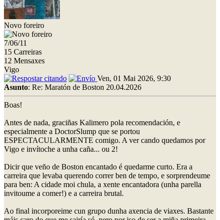
Novo foreiro
7/06/11
15 Carreiras
12 Mensaxes
Vigo
Ven, 01 Mai 2026, 9:30
Asunto
: Re: Maratón de Boston 20.04.2026
Boas!
Antes de nada, graciñas Kalimero pola recomendación, e
especialmente a DoctorSlump que se portou
ESPECTACULARMENTE comigo. A ver cando quedamos por
Vigo e invítoche a unha caña... ou 2!
Dicir que veño de Boston encantado é quedarme curto. Era a
carreira que levaba querendo correr ben de tempo, e sorprendeume
para ben: A cidade moi chula, a xente encantadora (unha parella
invitoume a comer!) e a carreira brutal.
Ao final incorporeime cun grupo dunha axencia de viaxes. Bastante
máis caro do que me sairía só, pero por iso de ser a miña primeira