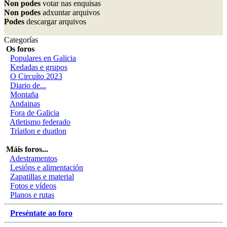
Non podes
votar nas enquisas
Non podes
adxuntar arquivos
Podes
descargar arquivos
Categorías
Os foros
Populares en Galicia
Kedadas e grupos
O Circuíto 2023
Diario de...
Montaña
Andainas
Fora de Galicia
Atletismo federado
Tríatlon e duatlon
Máis foros...
Adestramentos
Lesións e alimentación
Zapatillas e material
Fotos e vídeos
Planos e rutas
Preséntate ao foro