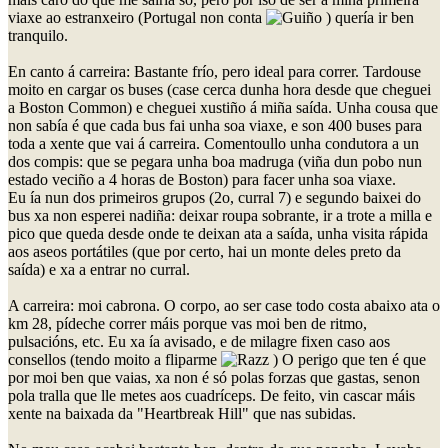
viaxe ao estranxeiro (Portugal non conta
) quería ir ben
tranquilo.
En canto á carreira: Bastante frío, pero ideal para correr. Tardouse
moito en cargar os buses (case cerca dunha hora desde que cheguei
a Boston Common) e cheguei xustiño á miña saída. Unha cousa que
non sabía é que cada bus fai unha soa viaxe, e son 400 buses para
toda a xente que vai á carreira. Comentoullo unha condutora a un
dos compis: que se pegara unha boa madruga (viña dun pobo nun
estado veciño a 4 horas de Boston) para facer unha soa viaxe.
Eu ía nun dos primeiros grupos (2o, curral 7) e segundo baixei do
bus xa non esperei nadiña: deixar roupa sobrante, ir a trote a milla e
pico que queda desde onde te deixan ata a saída, unha visita rápida
aos aseos portátiles (que por certo, hai un monte deles preto da
saída) e xa a entrar no curral.
A carreira: moi cabrona. O corpo, ao ser case todo costa abaixo ata o
km 28, pídeche correr máis porque vas moi ben de ritmo,
pulsacións, etc. Eu xa ía avisado, e de milagre fixen caso aos
consellos (tendo moito a fliparme
) O perigo que ten é que
por moi ben que vaias, xa non é só polas forzas que gastas, senon
pola tralla que lle metes aos cuadríceps. De feito, vin cascar máis
xente na baixada da "Heartbreak Hill" que nas subidas.