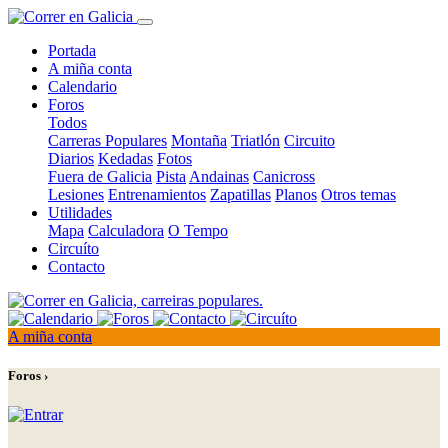
Portada
A miña conta
Calendario
Foros
Todos
Carreras Populares
Montaña
Triatlón
Circuito
Diarios
Kedadas
Fotos
Fuera de Galicia
Pista
Andainas
Canicross
Lesiones
Entrenamientos
Zapatillas
Planos
Otros temas
Utilidades
Mapa
Calculadora
O Tempo
Circuíto
Contacto
A miña conta
Foros ›