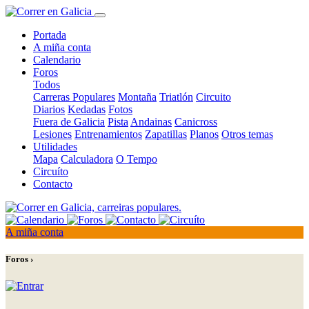
Portada
A miña conta
Calendario
Foros
Todos
Carreras Populares
Montaña
Triatlón
Circuito
Diarios
Kedadas
Fotos
Fuera de Galicia
Pista
Andainas
Canicross
Lesiones
Entrenamientos
Zapatillas
Planos
Otros temas
Utilidades
Mapa
Calculadora
O Tempo
Circuíto
Contacto
A miña conta
Foros ›