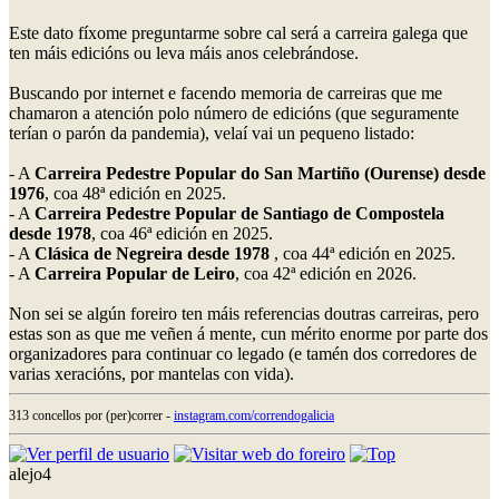
Este dato fíxome preguntarme sobre cal será a carreira galega que
ten máis edicións ou leva máis anos celebrándose.
Buscando por internet e facendo memoria de carreiras que me
chamaron a atención polo número de edicións (que seguramente
terían o parón da pandemia), velaí vai un pequeno listado:
- A
Carreira Pedestre Popular do San Martiño (Ourense) desde
1976
, coa 48ª edición en 2025.
- A
Carreira Pedestre Popular de Santiago de Compostela
desde 1978
, coa 46ª edición en 2025.
- A
Clásica de Negreira desde 1978
, coa 44ª edición en 2025.
- A
Carreira Popular de Leiro
, coa 42ª edición en 2026.
Non sei se algún foreiro ten máis referencias doutras carreiras, pero
estas son as que me veñen á mente, cun mérito enorme por parte dos
organizadores para continuar co legado (e tamén dos corredores de
varias xeracións, por mantelas con vida).
313 concellos por (per)correr -
instagram.com/correndogalicia
alejo4