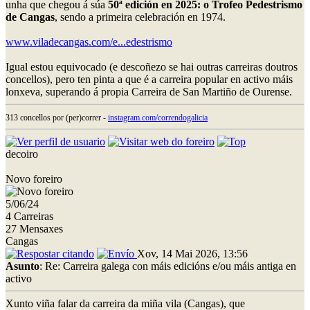
unha que chegou á súa
50ª edición en 2025: o Trofeo Pedestrismo
de Cangas
, sendo a primeira celebración en 1974.
www.viladecangas.com/e...edestrismo
Igual estou equivocado (e descoñezo se hai outras carreiras doutros
concellos), pero ten pinta a que é a carreira popular en activo máis
lonxeva, superando á propia Carreira de San Martiño de Ourense.
313 concellos por (per)correr -
instagram.com/correndogalicia
decoiro
Novo foreiro
5/06/24
4 Carreiras
27 Mensaxes
Cangas
Xov, 14 Mai 2026, 13:56
Asunto
: Re: Carreira galega con máis edicións e/ou máis antiga en
activo
Xunto viña falar da carreira da miña vila (Cangas), que