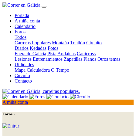
Portada
A miña conta
Calendario
Foros
Todos
Carreras Populares
Montaña
Triatlón
Circuito
Diarios
Kedadas
Fotos
Fuera de Galicia
Pista
Andainas
Canicross
Lesiones
Entrenamientos
Zapatillas
Planos
Otros temas
Utilidades
Mapa
Calculadora
O Tempo
Circuíto
Contacto
A miña conta
Foros ›