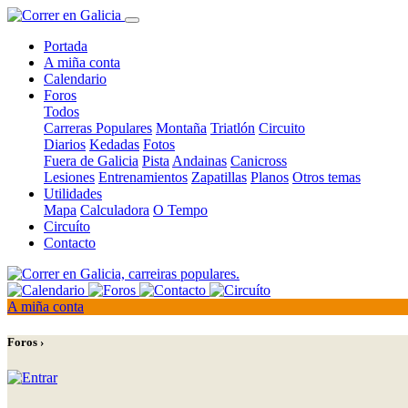
Portada
A miña conta
Calendario
Foros
Todos
Carreras Populares
Montaña
Triatlón
Circuito
Diarios
Kedadas
Fotos
Fuera de Galicia
Pista
Andainas
Canicross
Lesiones
Entrenamientos
Zapatillas
Planos
Otros temas
Utilidades
Mapa
Calculadora
O Tempo
Circuíto
Contacto
A miña conta
Foros ›