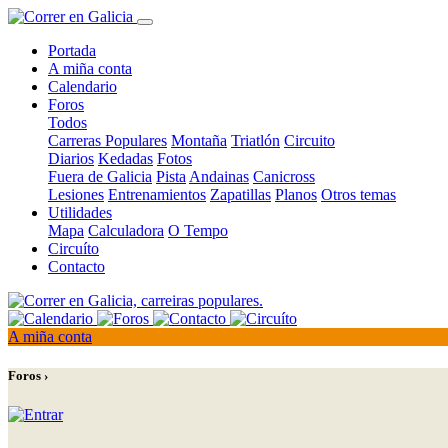
Portada
A miña conta
Calendario
Foros
Todos
Carreras Populares
Montaña
Triatlón
Circuito
Diarios
Kedadas
Fotos
Fuera de Galicia
Pista
Andainas
Canicross
Lesiones
Entrenamientos
Zapatillas
Planos
Otros temas
Utilidades
Mapa
Calculadora
O Tempo
Circuíto
Contacto
A miña conta
Foros ›