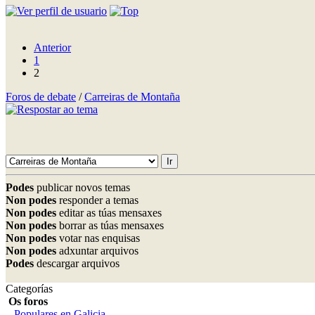
Anterior
1
2
Foros de debate
/
Carreiras de Montaña
Podes
publicar novos temas
Non podes
responder a temas
Non podes
editar as túas mensaxes
Non podes
borrar as túas mensaxes
Non podes
votar nas enquisas
Non podes
adxuntar arquivos
Podes
descargar arquivos
Categorías
Os foros
Populares en Galicia