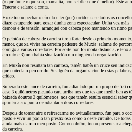
(o que fun e o que son, mamaíña, non sei dicir que é mellor). Este an
Fisterra e saíame a conta.
Hoxe tocou pechar o círculo e ter (per)corridos case todos os concell
diazo estupendo para gozar dunha zona espectacular. Unha vez máis, to
demora e de tensión, arranquei con cabeza pero mantendo un ritmo par
O pelotón de cabeza de carreira tirou forte desde o primeiro momento, 
menor, que xa vivira na carreira pedestre de Muxía: saínme do percorr
comigo a varios corredores. Por sorte non foi moita distancia, e teño a
circuíto e 3) non había sinalización nin ninguén da organización.
En Muxía non resultara tan cantoso, tamén había un cruce sen indicac
que coñecía o percorrido. Se alguén da organización le estas palabras
crítico.
Superado este lance de carreira, fun adiantado por un grupo de 5-6 c
case 3 quilómetros picando cara arriba nos que tes que medir ben as tú
baixada doutros 3 quilómetros, nos que tamén resulta esencial saber 
sprintar ata o punto de adiantar a dous corredores.
Despois de tomar aire e refrescarme no avituallamento, fun para o co
posto e vivir un podio tan prestixioso como o deste circuíto. De todas
aínda máis claro o meu posto. Como colofón, tocou presenciar a chega
da carreira.