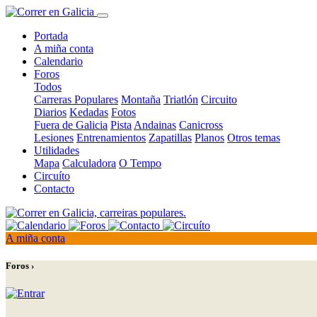
Portada
A miña conta
Calendario
Foros
Todos
Carreras Populares
Montaña
Triatlón
Circuito
Diarios
Kedadas
Fotos
Fuera de Galicia
Pista
Andainas
Canicross
Lesiones
Entrenamientos
Zapatillas
Planos
Otros temas
Utilidades
Mapa
Calculadora
O Tempo
Circuíto
Contacto
A miña conta
Foros ›