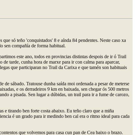
os que só teño 'conquistados' 8 e aínda 84 pendentes. Neste caso xa
ndo sen compañía de forma habitual.
timos este ano, todos en provincias distintas despois de ir ó Trail
o de tarde, cunha hora de marxe para ir con calma para aparcar,
legas que participaran no Trail da Carixa e que tamén son habituais
arde de sábado. Tratouse dunha saída moi ordenada a pesar de meterse
baixadas, e os derradeiros 9 km en baixada, sen chegar ós 500 metros
ndo a pisada. Sen lugar a dúbidas, un trail para ir a fume de carozo,
e tirando ben forte costa abaixo. Eu teño claro que a miña
iencia é un grado para ir medindo ben cal era o ritmo ideal para cada
en contentos que volvemos para casa cun pan de Cea baixo o brazo.