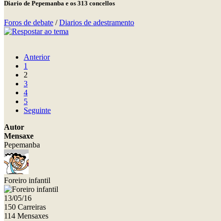
Diario de Pepemanba e os 313 concellos
Foros de debate
/
Diarios de adestramento
Anterior
1
2
3
4
5
Seguinte
Autor
Mensaxe
Pepemanba
Foreiro infantil
13/05/16
150 Carreiras
114 Mensaxes