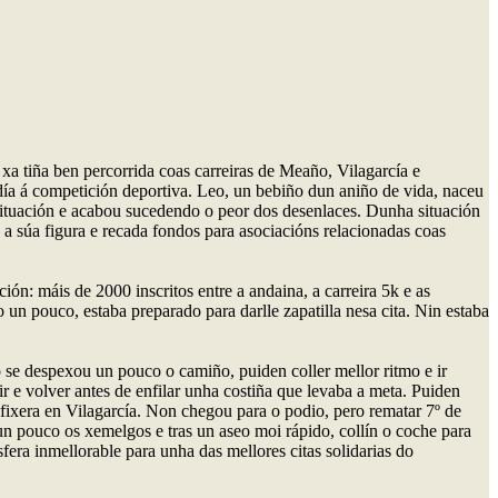
xa tiña ben percorrida coas carreiras de Meaño, Vilagarcía e
ndía á competición deportiva. Leo, un bebiño dun aniño de vida, naceu
situación e acabou sucedendo o peor dos desenlaces. Dunha situación
 a súa figura e recada fondos para asociacións relacionadas coas
ón: máis de 2000 inscritos entre a andaina, a carreira 5k e as
n pouco, estaba preparado para darlle zapatilla nesa cita. Nin estaba
 se despexou un pouco o camiño, puiden coller mellor ritmo e ir
r e volver antes de enfilar unha costiña que levaba a meta. Puiden
e fixera en Vilagarcía. Non chegou para o podio, pero rematar 7º de
r un pouco os xemelgos e tras un aseo moi rápido, collín o coche para
fera inmellorable para unha das mellores citas solidarias do