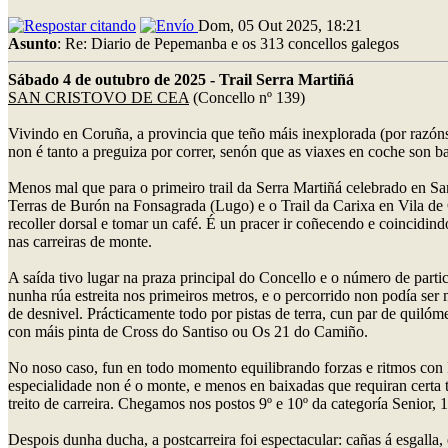
Dom, 05 Out 2025, 18:21
Asunto
: Re: Diario de Pepemanba e os 313 concellos galegos
Sábado 4 de outubro de 2025 - Trail Serra Martiñá
SAN CRISTOVO DE CEA
(Concello nº 139)
Vivindo en Coruña, a provincia que teño máis inexplorada (por razóns 
non é tanto a preguiza por correr, senón que as viaxes en coche son b
Menos mal que para o primeiro trail da Serra Martiñá celebrado en San
Terras de Burón na Fonsagrada (Lugo) e o Trail da Carixa en Vila de 
recoller dorsal e tomar un café. É un pracer ir coñecendo e coincidin
nas carreiras de monte.
A saída tivo lugar na praza principal do Concello e o número de parti
nunha rúa estreita nos primeiros metros, e o percorrido non podía ser
de desnivel. Prácticamente todo por pistas de terra, cun par de quilóm
con máis pinta de Cross do Santiso ou Os 21 do Camiño.
No noso caso, fun en todo momento equilibrando forzas e ritmos con 
especialidade non é o monte, e menos en baixadas que requiran certa t
treito de carreira. Chegamos nos postos 9º e 10º da categoría Senior, 
Despois dunha ducha, a postcarreira foi espectacular: cañas á esgalla