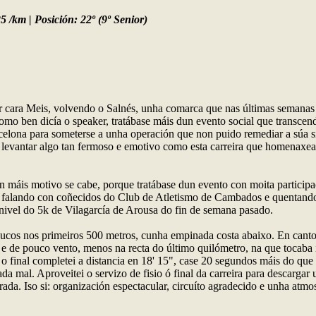
 /km | Posición: 22º (9º Senior)
rar cara Meis, volvendo o Salnés, unha comarca que nas últimas semanas 
como ben dicía o speaker, tratábase máis dun evento social que transce
rcelona para someterse a unha operación que non puido remediar a súa 
de levantar algo tan fermoso e emotivo como esta carreira que homenaxea
 máis motivo se cabe, porque tratábase dun evento con moita participaci
, falando con coñecidos do Club de Atletismo de Cambados e quentando u
ó nivel do 5k de Vilagarcía de Arousa do fin de semana pasado.
oucos nos primeiros 500 metros, cunha empinada costa abaixo. En canto
r e de pouco vento, menos na recta do último quilómetro, na que tocaba i
 e o final completei a distancia en 18' 15", case 20 segundos máis do qu
nada mal. Aproveitei o servizo de fisio ó final da carreira para descarga
ada. Iso si: organización espectacular, circuíto agradecido e unha atmos