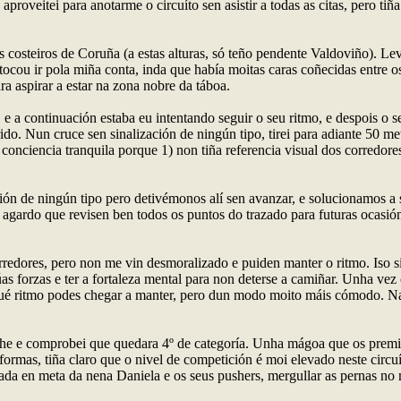
o aproveitei para anotarme o circuíto sen asistir a todas as citas, per
os costeiros de Coruña (a estas alturas, só teño pendente Valdoviño). L
cou ir pola miña conta, inda que había moitas caras coñecidas entre os 
a aspirar a estar na zona nobre da táboa.
e a continuación estaba eu intentando seguir o seu ritmo, e despois o se
ido. Nun cruce sen sinalización de ningún tipo, tirei para adiante 50 me
 conciencia tranquila porque 1) non tiña referencia visual dos corredore
ión de ningún tipo pero detivémonos alí sen avanzar, e solucionamos a s
, agardo que revisen ben todos os puntos do trazado para futuras ocasió
orredores, pero non me vin desmoralizado e puiden manter o ritmo. Iso 
as forzas e ter a fortaleza mental para non deterse a camiñar. Unha vez c
qué ritmo podes chegar a manter, pero dun modo moito máis cómodo. Na 
che e comprobei que quedara 4º de categoría. Unha mágoa que os premio
 formas, tiña claro que o nivel de competición é moi elevado neste circuí
da en meta da nena Daniela e os seus pushers, mergullar as pernas no m