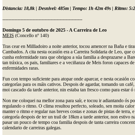
Distancia: 18,8k | Desnivel: 485m | Tempo: 1h 42m 49s | Ritmo: 5:25
-----------------------------------------------------
Domingo 5 de outubro de 2025 - A Carreira de Leo
MEIS
(Concello nº 140)
Tras cear en Millladoiro a noite anterior, tocou amencer na Baña e ti
Cambados. A cita nesta ocasión era a Carreira Solidaria de Leo, que 
cunha enfermidade rara que obrigou a súa familia a desprazarse a Ba
tan tráxica, os pais, familiares e a veciñanza de Meis foron capaces 
enfermidades raras.
Fun con tempo suficiente para atopar onde aparcar, e nesta ocasión con
categorías para os máis cativos. Despois de agardar, tomando un café
moi cascado da tarde anterior, nin estaba tan fresco como para estar 
Non me coloquei na mellor zona para saír, e tocou ir adiantando ós p
regulando o ritmo. O clima resultou perfecto, soleado, sen moita calo
manter o ritmo e regular nas breves costas e zonas de pistas de terra,
categoría despois de ter un trail de 18km a tarde anterior, non estivo 
pasar un pouco de tempo coa familia despois de tanta carreira concentr
calendario de carreiras galegas.