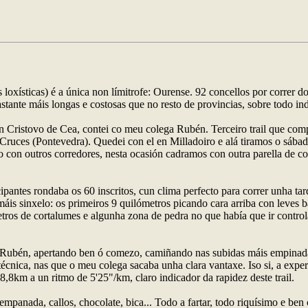
loxísticas) é a única non límitrofe: Ourense. 92 concellos por correr d
astante máis longas e costosas que no resto de provincias, sobre todo i
 Cristovo de Cea, contei co meu colega Rubén. Terceiro trail que compar
Cruces (Pontevedra). Quedei con el en Milladoiro e alá tiramos o sábad
do con outros corredores, nesta ocasión cadramos con outra parella de co
cipantes rondaba os 60 inscritos, cun clima perfecto para correr unha t
 máis sinxelo: os primeiros 9 quilómetros picando cara arriba con leves 
etros de cortalumes e algunha zona de pedra no que había que ir controla
Rubén, apertando ben ó comezo, camiñando nas subidas máis empinadas 
écnica, nas que o meu colega sacaba unha clara vantaxe. Iso si, a exper
18,8km a un ritmo de 5'25"/km, claro indicador da rapidez deste trail.
, empanada, callos, chocolate, bica... Todo a fartar, todo riquísimo e b