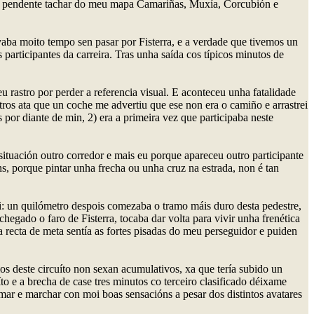
o tiña pendente tachar do meu mapa Camariñas, Muxía, Corcubión e
evaba moito tempo sen pasar por Fisterra, e a verdade que tivemos un
participantes da carreira. Tras unha saída cos típicos minutos de
u rastro por perder a referencia visual. E aconteceu unha fatalidade
tros ata que un coche me advertiu que ese non era o camiño e arrastrei
s por diante de min, 2) era a primeira vez que participaba neste
ituación outro corredor e mais eu porque apareceu outro participante
ns, porque pintar unha frecha ou unha cruz na estrada, non é tan
si: un quilómetro despois comezaba o tramo máis duro desta pedestre,
hegado o faro de Fisterra, tocaba dar volta para vivir unha frenética
recta de meta sentía as fortes pisadas do meu perseguidor e puiden
s deste circuíto non sexan acumulativos, xa que tería subido un
to e a brecha de case tres minutos co terceiro clasificado déixame
ar e marchar con moi boas sensacións a pesar dos distintos avatares