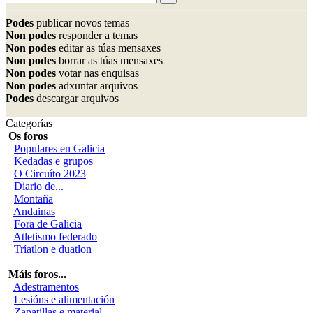
Podes
publicar novos temas
Non podes
responder a temas
Non podes
editar as túas mensaxes
Non podes
borrar as túas mensaxes
Non podes
votar nas enquisas
Non podes
adxuntar arquivos
Podes
descargar arquivos
Categorías
Os foros
Populares en Galicia
Kedadas e grupos
O Circuíto 2023
Diario de...
Montaña
Andainas
Fora de Galicia
Atletismo federado
Tríatlon e duatlon
Máis foros...
Adestramentos
Lesións e alimentación
Zapatillas e material