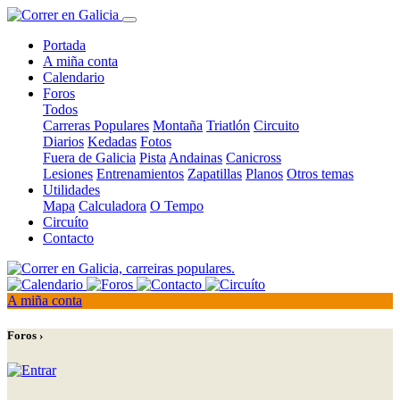
Portada
A miña conta
Calendario
Foros
Todos
Carreras Populares
Montaña
Triatlón
Circuito
Diarios
Kedadas
Fotos
Fuera de Galicia
Pista
Andainas
Canicross
Lesiones
Entrenamientos
Zapatillas
Planos
Otros temas
Utilidades
Mapa
Calculadora
O Tempo
Circuíto
Contacto
A miña conta
Foros ›