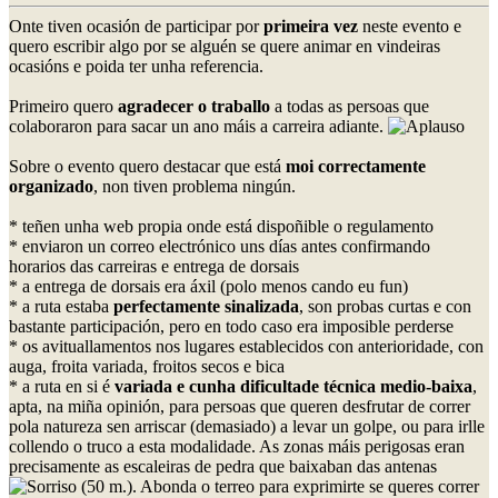
Onte tiven ocasión de participar por
primeira vez
neste evento e
quero escribir algo por se alguén se quere animar en vindeiras
ocasións e poida ter unha referencia.
Primeiro quero
agradecer o traballo
a todas as persoas que
colaboraron para sacar un ano máis a carreira adiante.
Sobre o evento quero destacar que está
moi correctamente
organizado
, non tiven problema ningún.
* teñen unha web propia onde está dispoñible o regulamento
* enviaron un correo electrónico uns días antes confirmando
horarios das carreiras e entrega de dorsais
* a entrega de dorsais era áxil (polo menos cando eu fun)
* a ruta estaba
perfectamente sinalizada
, son probas curtas e con
bastante participación, pero en todo caso era imposible perderse
* os avituallamentos nos lugares establecidos con anterioridade, con
auga, froita variada, froitos secos e bica
* a ruta en si é
variada e cunha dificultade técnica medio-baixa
,
apta, na miña opinión, para persoas que queren desfrutar de correr
pola natureza sen arriscar (demasiado) a levar un golpe, ou para irlle
collendo o truco a esta modalidade. As zonas máis perigosas eran
precisamente as escaleiras de pedra que baixaban das antenas
(50 m.). Abonda o terreo para exprimirte se queres correr