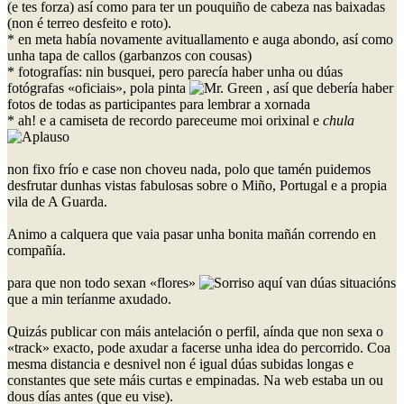
(e tes forza) así como para ter un pouquiño de cabeza nas baixadas
(non é terreo desfeito e roto).
* en meta había novamente avituallamento e auga abondo, así como
unha tapa de callos (garbanzos con cousas)
* fotografías: nin busquei, pero parecía haber unha ou dúas
fotógrafas «oficiais», pola pinta
, así que debería haber
fotos de todas as participantes para lembrar a xornada
* ah! e a camiseta de recordo pareceume moi orixinal e
chula
non fixo frío e case non choveu nada, polo que tamén puidemos
desfrutar dunhas vistas fabulosas sobre o Miño, Portugal e a propia
vila de A Guarda.
Animo a calquera que vaia pasar unha bonita mañán correndo en
compañía.
para que non todo sexan «flores»
aquí van dúas situacións
que a min teríanme axudado.
Quizás publicar con máis antelación o perfil, aínda que non sexa o
«track» exacto, pode axudar a facerse unha idea do percorrido. Coa
mesma distancia e desnivel non é igual dúas subidas longas e
constantes que sete máis curtas e empinadas. Na web estaba un ou
dous días antes (que eu vise).