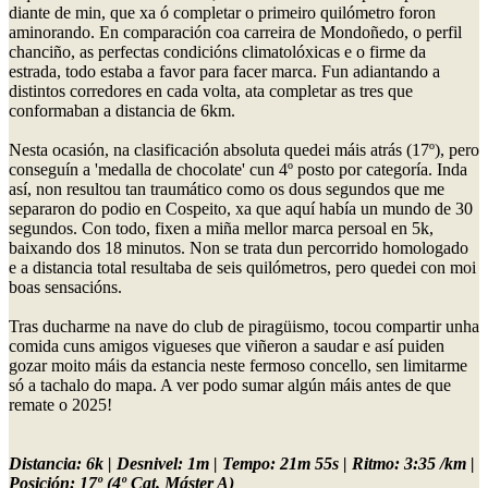
diante de min, que xa ó completar o primeiro quilómetro foron
aminorando. En comparación coa carreira de Mondoñedo, o perfil
chanciño, as perfectas condicións climatolóxicas e o firme da
estrada, todo estaba a favor para facer marca. Fun adiantando a
distintos corredores en cada volta, ata completar as tres que
conformaban a distancia de 6km.
Nesta ocasión, na clasificación absoluta quedei máis atrás (17º), pero
conseguín a 'medalla de chocolate' cun 4º posto por categoría. Inda
así, non resultou tan traumático como os dous segundos que me
separaron do podio en Cospeito, xa que aquí había un mundo de 30
segundos. Con todo, fixen a miña mellor marca persoal en 5k,
baixando dos 18 minutos. Non se trata dun percorrido homologado
e a distancia total resultaba de seis quilómetros, pero quedei con moi
boas sensacións.
Tras ducharme na nave do club de piragüismo, tocou compartir unha
comida cuns amigos vigueses que viñeron a saudar e así puiden
gozar moito máis da estancia neste fermoso concello, sen limitarme
só a tachalo do mapa. A ver podo sumar algún máis antes de que
remate o 2025!
Distancia: 6k | Desnivel: 1m | Tempo: 21m 55s | Ritmo: 3:35 /km |
Posición: 17º (4º Cat. Máster A)