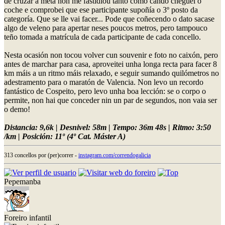
de cruzar a meta non me fastidiou tanto como cando cheguei o
coche e comprobei que ese participante supoñía o 3º posto da
categoría. Que se lle vai facer... Pode que coñecendo o dato sacase
algo de veleno para apertar neses poucos metros, pero tampouco
teño tomada a matrícula de cada participante de cada concello.
Nesta ocasión non tocou volver cun souvenir e foto no caixón, pero
antes de marchar para casa, aproveitei unha longa recta para facer 8
km máis a un ritmo máis relaxado, e seguir sumando quilómetros no
adestramento para o maratón de Valencia. Non levo un recordo
fantástico de Cospeito, pero levo unha boa lección: se o corpo o
permite, non hai que conceder nin un par de segundos, non vaia ser
o demo!
Distancia: 9,6k | Desnivel: 58m | Tempo: 36m 48s | Ritmo: 3:50
/km | Posición: 11º (4º Cat. Máster A)
313 concellos por (per)correr -
instagram.com/correndogalicia
Pepemanba
Foreiro infantil