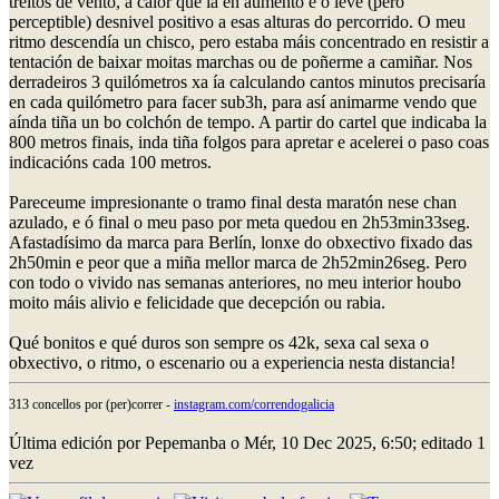
treitos de vento, a calor que ía en aumento e o leve (pero
perceptible) desnivel positivo a esas alturas do percorrido. O meu
ritmo descendía un chisco, pero estaba máis concentrado en resistir a
tentación de baixar moitas marchas ou de poñerme a camiñar. Nos
derradeiros 3 quilómetros xa ía calculando cantos minutos precisaría
en cada quilómetro para facer sub3h, para así animarme vendo que
aínda tiña un bo colchón de tempo. A partir do cartel que indicaba la
800 metros finais, inda tiña folgos para apretar e acelerei o paso coas
indicacións cada 100 metros.
Pareceume impresionante o tramo final desta maratón nese chan
azulado, e ó final o meu paso por meta quedou en 2h53min33seg.
Afastadísimo da marca para Berlín, lonxe do obxectivo fixado das
2h50min e peor que a miña mellor marca de 2h52min26seg. Pero
con todo o vivido nas semanas anteriores, no meu interior houbo
moito máis alivio e felicidade que decepción ou rabia.
Qué bonitos e qué duros son sempre os 42k, sexa cal sexa o
obxectivo, o ritmo, o escenario ou a experiencia nesta distancia!
313 concellos por (per)correr -
instagram.com/correndogalicia
Última edición por Pepemanba o Mér, 10 Dec 2025, 6:50; editado 1
vez