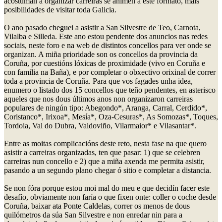
acostuman a organizar carreiras se animen a este formato, máis
posibilidades de visitar toda Galicia.
O ano pasado cheguei a asistir a San Silvestre de Teo, Carnota,
Vilalba e Silleda. Este ano estou pendente dos anuncios nas redes
sociais, neste foro e na web de distintos concellos para ver onde se
organizan. A miña prioridade son os concellos da provincia da
Coruña, por cuestións lóxicas de proximidade (vivo en Coruña e
con familia na Baña), e por completar o obxectivo orixinal de correr
toda a provincia de Coruña. Para que vos fagades unha idea,
enumero o listado dos 15 concellos que teño pendentes, en asterisco
aqueles que nos dous últimos anos non organizaron carreiras
populares de ningún tipo: Abegondo*, Aranga, Carral, Cerdido*,
Coristanco*, Irixoa*, Mesía*, Oza-Cesuras*, As Somozas*, Toques,
Tordoia, Val do Dubra, Valdoviño, Vilarmaior* e Vilasantar*.
Entre as moitas complicacións deste reto, nesta fase na que quero
asistir a carreiras organizadas, ten que pasar: 1) que se celebren
carreiras nun concello e 2) que a miña axenda me permita asistir,
pasando a un segundo plano chegar ó sitio e completar a distancia.
Se non fóra porque estou moi mal do meu e que decidín facer este
desafío, obviamente non faría o que fixen onte: coller o coche desde
Coruña, baixar ata Ponte Caldelas, correr os menos de dous
quilómetros da súa San Silvestre e non enredar nin para a