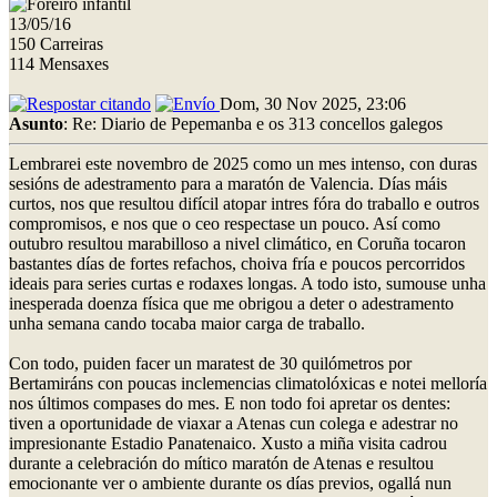
13/05/16
150 Carreiras
114 Mensaxes
Dom, 30 Nov 2025, 23:06
Asunto
: Re: Diario de Pepemanba e os 313 concellos galegos
Lembrarei este novembro de 2025 como un mes intenso, con duras
sesións de adestramento para a maratón de Valencia. Días máis
curtos, nos que resultou difícil atopar intres fóra do traballo e outros
compromisos, e nos que o ceo respectase un pouco. Así como
outubro resultou marabilloso a nivel climático, en Coruña tocaron
bastantes días de fortes refachos, choiva fría e poucos percorridos
ideais para series curtas e rodaxes longas. A todo isto, sumouse unha
inesperada doenza física que me obrigou a deter o adestramento
unha semana cando tocaba maior carga de traballo.
Con todo, puiden facer un maratest de 30 quilómetros por
Bertamiráns con poucas inclemencias climatolóxicas e notei melloría
nos últimos compases do mes. E non todo foi apretar os dentes:
tiven a oportunidade de viaxar a Atenas cun colega e adestrar no
impresionante Estadio Panatenaico. Xusto a miña visita cadrou
durante a celebración do mítico maratón de Atenas e resultou
emocionante ver o ambiente durante os días previos, ogallá nun