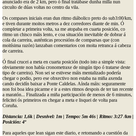
anunciado era de 2 km, pero ó final tratábase dunha milla nun
circuíto de dúas voltas no centro da vila.
Os compases iniciais eran dun ritmo diábolico preto do sub3:00/km,
e tiven durante moitos metros a dez corredores diante de min. Ó
completar a primeira volta, xa me atopaba en cuarta posición, co
ritmo un chisco máis lento, e coa situación inevitable de dobrar á
cola da carreira, auténticas procesións de comparsas que (con
moitísima razón) lanzaban comentarios con moita retranca á cabeza
de carreira.
Ó final crucei a meta en cuarta posición (todo isto a simple vista:
obviamente non había cronometraxe de ningún tipo ó tratarse deste
tipo de carreira). Non sei se estivese máis mentalizado podería
chegar o podio, pero ese obxectivo non estaba na miña axenda
cando decidín baixar a Ponte Caldelas. Aínda máis: seguramente
non foi boa idea picarme e ir a estes ritmos despois de ter tan recente
a maratón... Finalizada a miña participación de menos de 6 minutos,
felicitei ós primeiros en chegar a meta e lisquei de volta para
Coruña.
Distancia: 1,6k | Desnivel: 1m | Tempo: 5m 46s | Ritmo: 3:27 /km |
Posición: 4º
Para aqueles que lean sigan este diario, e retomando a cuestión da