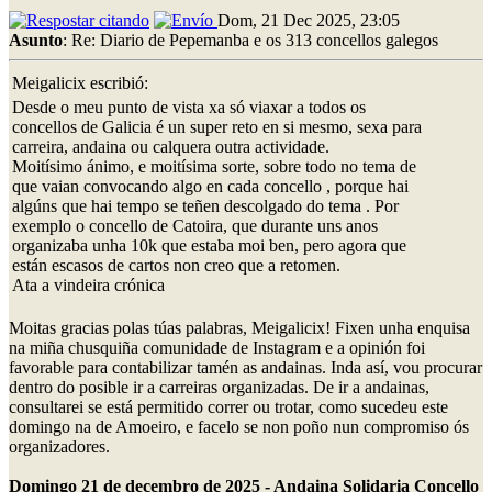
Dom, 21 Dec 2025, 23:05
Asunto
: Re: Diario de Pepemanba e os 313 concellos galegos
Meigalicix escribió:
Desde o meu punto de vista xa só viaxar a todos os
concellos de Galicia é un super reto en si mesmo, sexa para
carreira, andaina ou calquera outra actividade.
Moitísimo ánimo, e moitísima sorte, sobre todo no tema de
que vaian convocando algo en cada concello , porque hai
algúns que hai tempo se teñen descolgado do tema . Por
exemplo o concello de Catoira, que durante uns anos
organizaba unha 10k que estaba moi ben, pero agora que
están escasos de cartos non creo que a retomen.
Ata a vindeira crónica
Moitas gracias polas túas palabras, Meigalicix! Fixen unha enquisa
na miña chusquiña comunidade de Instagram e a opinión foi
favorable para contabilizar tamén as andainas. Inda así, vou procurar
dentro do posible ir a carreiras organizadas. De ir a andainas,
consultarei se está permitido correr ou trotar, como sucedeu este
domingo na de Amoeiro, e facelo se non poño nun compromiso ós
organizadores.
Domingo 21 de decembro de 2025 - Andaina Solidaria Concello