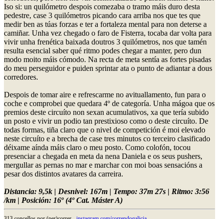
Iso si: un quilómetro despois comezaba o tramo máis duro desta
pedestre, case 3 quilómetros picando cara arriba nos que tes que
medir ben as túas forzas e ter a fortaleza mental para non deterse a
camiñar. Unha vez chegado o faro de Fisterra, tocaba dar volta para
vivir unha frenética baixada doutros 3 quilómetros, nos que tamén
resulta esencial saber qué ritmo podes chegar a manter, pero dun
modo moito máis cómodo. Na recta de meta sentía as fortes pisadas
do meu perseguidor e puiden sprintar ata o punto de adiantar a dous
corredores.
Despois de tomar aire e refrescarme no avituallamento, fun para o
coche e comprobei que quedara 4º de categoría. Unha mágoa que os
premios deste circuíto non sexan acumulativos, xa que tería subido
un posto e vivir un podio tan prestixioso como o deste circuíto. De
todas formas, tiña claro que o nivel de competición é moi elevado
neste circuíto e a brecha de case tres minutos co terceiro clasificado
déixame aínda máis claro o meu posto. Como colofón, tocou
presenciar a chegada en meta da nena Daniela e os seus pushers,
mergullar as pernas no mar e marchar con moi boas sensacións a
pesar dos distintos avatares da carreira.
Distancia: 9,5k | Desnivel: 167m | Tempo: 37m 27s | Ritmo: 3:56
/km | Posición: 16º (4º Cat. Máster A)
313 concellos por (per)correr -
instagram.com/correndogalicia