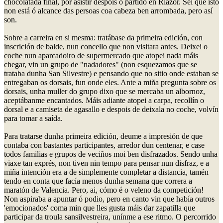
chocolatada final, por asistir despois ó partido en Riazor. Sei que isto
non está ó alcance das persoas coa cabeza ben arrombada, pero así
son.
Sobre a carreira en si mesma: tratábase da primeira edición, con
inscrición de balde, nun concello que non visitara antes. Deixei o
coche nun aparcadoiro de supermercado que atopei nada máis
chegar, vin un grupo de "nadadores" (non esquezamos que se
trataba dunha San Silvestre) e pensando que no sitio onde estaban se
entregaban os dorsais, fun onde eles. Ante a miña pregunta sobre os
dorsais, unha muller do grupo dixo que se mercaba un albornoz,
aceptábanme encantados. Máis adiante atopei a carpa, recollín o
dorsal e a camiseta de agasallo e despois de deixala no coche, volvín
para tomar a saída.
Para tratarse dunha primeira edición, deume a impresión de que
contaba con bastantes participantes, arredor dun centenar, e case
todos familias e grupos de veciños moi ben disfrazados. Sendo unha
viaxe tan exprés, non tiven nin tempo para pensar nun disfraz, e a
miña intención era a de simplemente completar a distancia, tamén
tendo en conta que facía menos dunha semana que correra a
maratón de Valencia. Pero, ai, cómo é o veleno da competición!
Non aspiraba a apuntar ó podio, pero en canto vin que había outros
'emocionados' coma min que lles gusta máis dar zapatilla que
participar da troula sansilvestreira, unínme a ese ritmo. O percorrido