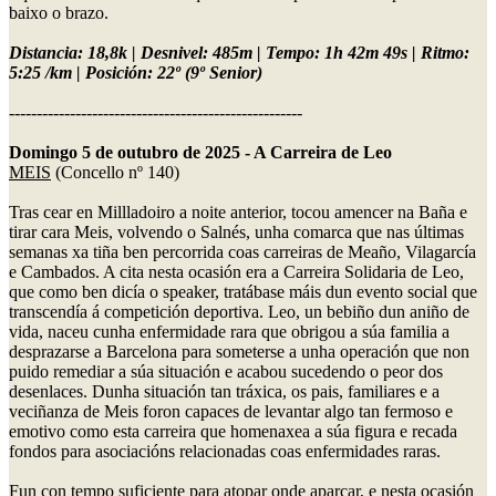
baixo o brazo.
Distancia: 18,8k | Desnivel: 485m | Tempo: 1h 42m 49s | Ritmo:
5:25 /km | Posición: 22º (9º Senior)
-----------------------------------------------------
Domingo 5 de outubro de 2025 - A Carreira de Leo
MEIS
(Concello nº 140)
Tras cear en Millladoiro a noite anterior, tocou amencer na Baña e
tirar cara Meis, volvendo o Salnés, unha comarca que nas últimas
semanas xa tiña ben percorrida coas carreiras de Meaño, Vilagarcía
e Cambados. A cita nesta ocasión era a Carreira Solidaria de Leo,
que como ben dicía o speaker, tratábase máis dun evento social que
transcendía á competición deportiva. Leo, un bebiño dun aniño de
vida, naceu cunha enfermidade rara que obrigou a súa familia a
desprazarse a Barcelona para someterse a unha operación que non
puido remediar a súa situación e acabou sucedendo o peor dos
desenlaces. Dunha situación tan tráxica, os pais, familiares e a
veciñanza de Meis foron capaces de levantar algo tan fermoso e
emotivo como esta carreira que homenaxea a súa figura e recada
fondos para asociacións relacionadas coas enfermidades raras.
Fun con tempo suficiente para atopar onde aparcar, e nesta ocasión