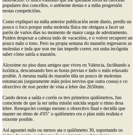
populares dos concellos, o ambiente destas e a miña progresión
nestas competicións.
Como expliquei na miña anterior publicación neste diario, perdín un
pouco o foco porque unha molestia física me obrigara a facer un
parón de varios días no momento de maior carga de adestramento.
Puiden despexar a cabeza indo de vacacións, e o volver recuperei un
pouco máis o tono. Pero na propia semana do maratón regresaron as
molestias e inda que non me ían impedir correr, era unha incógnita
saber cómo sairía a maratón.
Aloxeime no piso duns amigos que viven en Valencia, facilitando a
loxística, descansando ben as horas previas e indo o máis relaxado
posible. A mesma mañá do maratón tiña un pouco de molestias
estomacais (seguramente máis polos nervios que outra cousa) e co
obxectivo de non perder de vista a lebre das 2h50min.
Cando deron a saída e corrín os tres primeiros quilómetros, fun
consciente de que ía ser unha misión suicida seguir o ritmo desa
lebre. Renegociei comigo mesmo o obxectivo final e decidín que
manter un ritmo de 4'05" o quilómetro era o plan máis realista e
esixente posible.
Así aguantei máis ou menos ata o quilómetro 30, soportando os