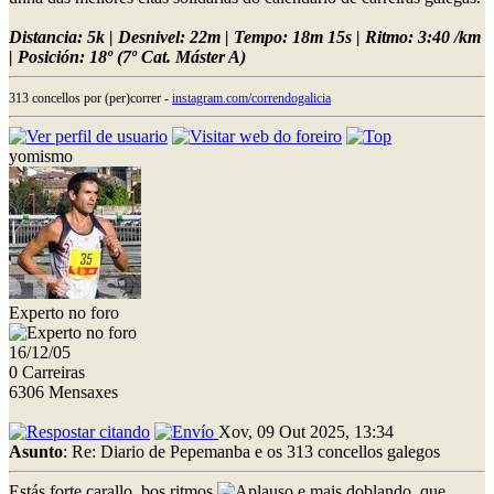
Distancia: 5k | Desnivel: 22m | Tempo: 18m 15s | Ritmo: 3:40 /km
| Posición: 18º (7º Cat. Máster A)
313 concellos por (per)correr -
instagram.com/correndogalicia
yomismo
Experto no foro
16/12/05
0 Carreiras
6306 Mensaxes
Xov, 09 Out 2025, 13:34
Asunto
: Re: Diario de Pepemanba e os 313 concellos galegos
Estás forte carallo, bos ritmos
e mais doblando, que