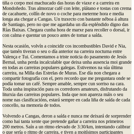
tiña o corpo moi machucado das horas de viaxe e a carreira en
Mondoñedo. Tras almorzar café con leite, plátano e tostas con crema
de cacahuete, collín de novo o coche para meterme hora e media
longa ata chegar a Cangas. Un traxecto con bastante néboa á altura
de Santiago, pero no que me agardaba un día espléndido digno das
Rías Baixas. Chegara cunha hora de marxe para recoller o dorsal, ir
con calma e quentar un pouco antes de tomar a saída.
Nesta ocasión, volvín a coincidir cos incombustibles David e Nia,
que tamén tiveran o seu o día anterior na carreira nocturna entre
Valença e Tui. Comentamos a triste noticia do pasamento de Jesús
Bernal, unha perda incalculable que deixa unha ausencia moi grande
en todas as carreiras populares galegas. Estivemos na súa última
carreira, na Milla das Estrelas de Muras. Ese día non chegara a
compartir fotografía con el, pero recordo que me preguntara onde se
podía tomar un café. Sempre amable, sempre cun sorriso na cara.
Toda unha inspiración para os corredores amateurs, disfrutando da
liturxia das carreiras populares. Inda que non apareza máis o seu
nome nas clasificacións, estará sempre en cada liña de saída de cada
concello, na memoria de todos.
Volvendo a Cangas, deron a saída e nunca me deixará de sorprender
como hai tanta xente que pretende gañar a carreira nos primeiros
200 metros. Saín a un ritmo elevado de 3:30/km, intentando calibrar
o que sería o ritmo de carreira, e tiven a moitísimos participantes