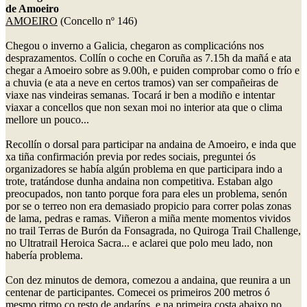
de Amoeiro
AMOEIRO
(Concello nº 146)
Chegou o inverno a Galicia, chegaron as complicacións nos
desprazamentos. Collín o coche en Coruña as 7.15h da mañá e ata
chegar a Amoeiro sobre as 9.00h, e puiden comprobar como o frío e
a chuvia (e ata a neve en certos tramos) van ser compañeiras de
viaxe nas vindeiras semanas. Tocará ir ben a modiño e intentar
viaxar a concellos que non sexan moi no interior ata que o clima
mellore un pouco...
Recollín o dorsal para participar na andaina de Amoeiro, e inda que
xa tiña confirmación previa por redes sociais, preguntei ós
organizadores se había algún problema en que participara indo a
trote, tratándose dunha andaina non competitiva. Estaban algo
preocupados, non tanto porque fora para eles un problema, senón
por se o terreo non era demasiado propicio para correr polas zonas
de lama, pedras e ramas. Viñeron a miña mente momentos vividos
no trail Terras de Burón da Fonsagrada, no Quiroga Trail Challenge,
no Ultratrail Heroica Sacra... e aclarei que polo meu lado, non
habería problema.
Con dez minutos de demora, comezou a andaina, que reunira a un
centenar de participantes. Comecei os primeiros 200 metros ó
mesmo ritmo co resto de andaríns, e na primeira costa abaixo no