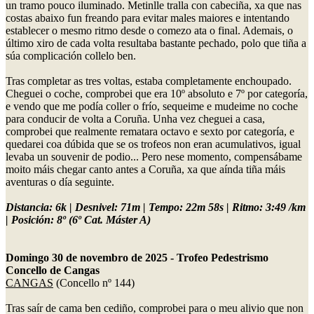
un tramo pouco iluminado. Metinlle tralla con cabeciña, xa que nas
costas abaixo fun freando para evitar males maiores e intentando
establecer o mesmo ritmo desde o comezo ata o final. Ademais, o
último xiro de cada volta resultaba bastante pechado, polo que tiña a
súa complicación collelo ben.
Tras completar as tres voltas, estaba completamente enchoupado.
Cheguei o coche, comprobei que era 10º absoluto e 7º por categoría,
e vendo que me podía coller o frío, sequeime e mudeime no coche
para conducir de volta a Coruña. Unha vez cheguei a casa,
comprobei que realmente rematara octavo e sexto por categoría, e
quedarei coa dúbida que se os trofeos non eran acumulativos, igual
levaba un souvenir de podio... Pero nese momento, compensábame
moito máis chegar canto antes a Coruña, xa que aínda tiña máis
aventuras o día seguinte.
Distancia: 6k | Desnivel: 71m | Tempo: 22m 58s | Ritmo: 3:49 /km
| Posición: 8º (6º Cat. Máster A)
Domingo 30 de novembro de 2025 - Trofeo Pedestrismo
Concello de Cangas
CANGAS
(Concello nº 144)
Tras saír de cama ben cediño, comprobei para o meu alivio que non