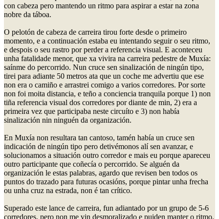
con cabeza pero mantendo un ritmo para aspirar a estar na zona
nobre da táboa.
O pelotón de cabeza de carreira tirou forte desde o primeiro
momento, e a continuación estaba eu intentando seguir o seu ritmo,
e despois o seu rastro por perder a referencia visual. E aconteceu
unha fatalidade menor, que xa vivira na carreira pedestre de Muxía:
saínme do percorrido. Nun cruce sen sinalización de ningún tipo,
tirei para adiante 50 metros ata que un coche me advertiu que ese
non era o camiño e arrastrei comigo a varios corredores. Por sorte
non foi moita distancia, e teño a conciencia tranquila porque 1) non
tiña referencia visual dos corredores por diante de min, 2) era a
primeira vez que participaba neste circuíto e 3) non había
sinalización nin ninguén da organización.
En Muxía non resultara tan cantoso, tamén había un cruce sen
indicación de ningún tipo pero detivémonos alí sen avanzar, e
solucionamos a situación outro corredor e mais eu porque apareceu
outro participante que coñecía o percorrido. Se alguén da
organización le estas palabras, agardo que revisen ben todos os
puntos do trazado para futuras ocasións, porque pintar unha frecha
ou unha cruz na estrada, non é tan crítico.
Superado este lance de carreira, fun adiantado por un grupo de 5-6
corredores, pero non me vin desmoralizado e puiden manter o ritmo.