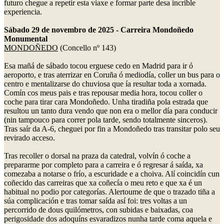
futuro chegue a repetir esta viaxe e formar parte desa incríble
experiencia.
Sábado 29 de novembro de 2025 - Carreira Mondoñedo
Monumental
MONDOÑEDO
(Concello nº 143)
Esa mañá de sábado tocou erguese cedo en Madrid para ir ó
aeroporto, e tras aterrizar en Coruña ó mediodía, coller un bus para o
centro e mentalizarse do chuviosa que ía resultar toda a xornada.
Comín cos meus pais e tras repousar media hora, tocou coller o
coche para tirar cara Mondoñedo. Unha tiradiña pola estrada que
resultou un tanto dura vendo que non era o mellor día para conducir
(nin tampouco para correr pola tarde, sendo totalmente sinceros).
Tras saír da A-6, cheguei por fin a Mondoñedo tras transitar polo seu
revirado acceso.
Tras recoller o dorsal na praza da catedral, volvín ó coche a
prepararme por completo para a carreira e ó regresar á saída, xa
comezaba a notarse o frío, a escuridade e a choiva. Alí coincidín cun
coñecido das carreiras que xa coñecía o meu reto e que xa é un
habitual no podio por categorías. Alertoume de que o trazado tiña a
súa complicación e tras tomar saída así foi: tres voltas a un
percorrido de dous quilómetros, con subidas e baixadas, coa
perigosidade dos adoquíns esvaradizos nunha tarde coma aquela e