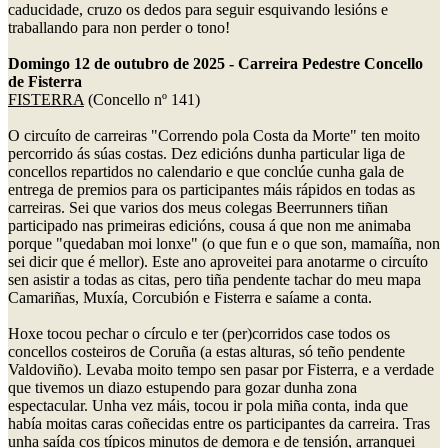
caducidade, cruzo os dedos para seguir esquivando lesións e
traballando para non perder o tono!
Domingo 12 de outubro de 2025 - Carreira Pedestre Concello
de Fisterra
FISTERRA
(Concello nº 141)
O circuíto de carreiras "Correndo pola Costa da Morte" ten moito
percorrido ás súas costas. Dez edicións dunha particular liga de
concellos repartidos no calendario e que conclúe cunha gala de
entrega de premios para os participantes máis rápidos en todas as
carreiras. Sei que varios dos meus colegas Beerrunners tiñan
participado nas primeiras edicións, cousa á que non me animaba
porque "quedaban moi lonxe" (o que fun e o que son, mamaíña, non
sei dicir que é mellor). Este ano aproveitei para anotarme o circuíto
sen asistir a todas as citas, pero tiña pendente tachar do meu mapa
Camariñas, Muxía, Corcubión e Fisterra e saíame a conta.
Hoxe tocou pechar o círculo e ter (per)corridos case todos os
concellos costeiros de Coruña (a estas alturas, só teño pendente
Valdoviño). Levaba moito tempo sen pasar por Fisterra, e a verdade
que tivemos un diazo estupendo para gozar dunha zona
espectacular. Unha vez máis, tocou ir pola miña conta, inda que
había moitas caras coñecidas entre os participantes da carreira. Tras
unha saída cos típicos minutos de demora e de tensión, arranquei