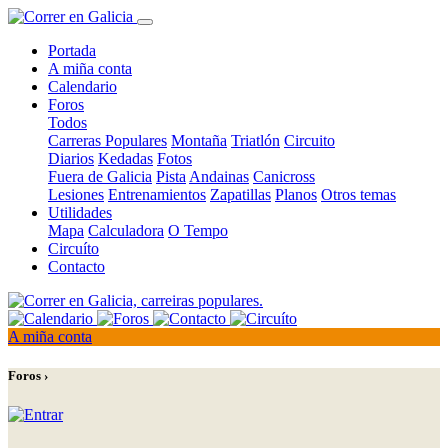
Portada
A miña conta
Calendario
Foros
Todos
Carreras Populares
Montaña
Triatlón
Circuito
Diarios
Kedadas
Fotos
Fuera de Galicia
Pista
Andainas
Canicross
Lesiones
Entrenamientos
Zapatillas
Planos
Otros temas
Utilidades
Mapa
Calculadora
O Tempo
Circuíto
Contacto
A miña conta
Foros ›