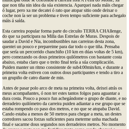
que non tiña nin idea da súa existencia. Aparquei nada máis chegar
ó lugar, pero xa me decatei ó rato que atopar sitio onde deixar o
coche non ía ser un problema e tiven tempo suficiente para achegalo
máis á saída.
Esta carreira popular forma parte do circuíto TERRA CHAllenge,
do que xa participara na Milla das Estrelas de Muras. Despois de
saudar a David e Nia, incombustibles nas carreiras desta zona,
quentei un pouco e prepareime para dar todo o que tiña. Pensaba
que sería un percorrido chanchiño (10 km en dúas voltas de 5 km),
pero comezando os dous primeiros quilómetros con bastante costa
abaixo, estaba claro que o treito final tería a súa complicación.
Puiden manter un ritmo consistente de sub4:00min/km, e durante a
primeira volta estiven con outros dous participantes e tendo a tiro a
un grupiño de catro diante de min.
Antes de pasar polo arco de meta na primeira volta, deixei atrás os
meus acompañantes, ó non ter estes tantos folgos para aguantar a
dura costa. Pouco a pouco fun achegándome o grupo de diante, e no
derradeiro quilómetro da carreira puiden adiantar a ese grupo que se
estaba rompendo co paso dos metros, e no que se atopaba David.
Cando estaba a menos de 50 metros para chegar a meta, un destes
corredores sacou forzas suficientes para meterme unha machada
final e sacarme dous segundos nos derradeiros metros. No momento