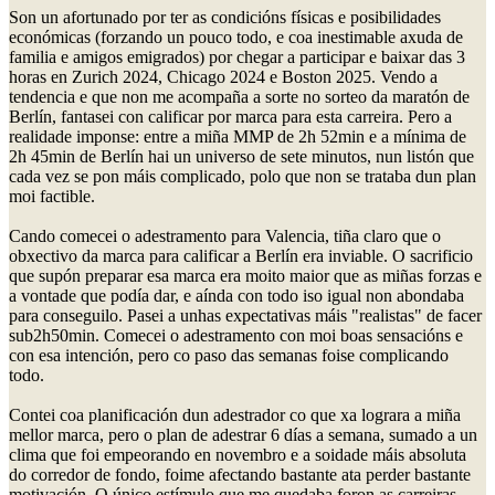
Son un afortunado por ter as condicións físicas e posibilidades
económicas (forzando un pouco todo, e coa inestimable axuda de
familia e amigos emigrados) por chegar a participar e baixar das 3
horas en Zurich 2024, Chicago 2024 e Boston 2025. Vendo a
tendencia e que non me acompaña a sorte no sorteo da maratón de
Berlín, fantasei con calificar por marca para esta carreira. Pero a
realidade imponse: entre a miña MMP de 2h 52min e a mínima de
2h 45min de Berlín hai un universo de sete minutos, nun listón que
cada vez se pon máis complicado, polo que non se trataba dun plan
moi factible.
Cando comecei o adestramento para Valencia, tiña claro que o
obxectivo da marca para calificar a Berlín era inviable. O sacrificio
que supón preparar esa marca era moito maior que as miñas forzas e
a vontade que podía dar, e aínda con todo iso igual non abondaba
para conseguilo. Pasei a unhas expectativas máis "realistas" de facer
sub2h50min. Comecei o adestramento con moi boas sensacións e
con esa intención, pero co paso das semanas foise complicando
todo.
Contei coa planificación dun adestrador co que xa lograra a miña
mellor marca, pero o plan de adestrar 6 días a semana, sumado a un
clima que foi empeorando en novembro e a soidade máis absoluta
do corredor de fondo, foime afectando bastante ata perder bastante
motivación. O único estímulo que me quedaba foron as carreiras