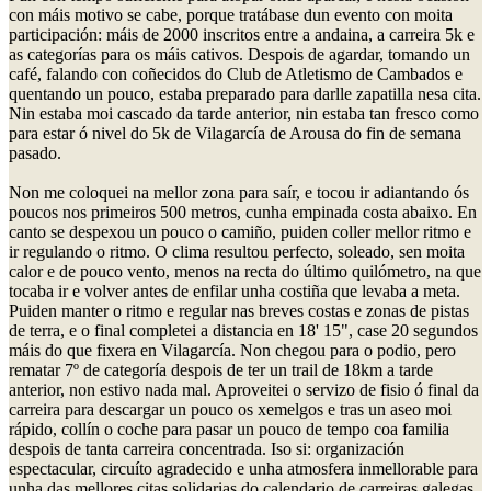
con máis motivo se cabe, porque tratábase dun evento con moita
participación: máis de 2000 inscritos entre a andaina, a carreira 5k e
as categorías para os máis cativos. Despois de agardar, tomando un
café, falando con coñecidos do Club de Atletismo de Cambados e
quentando un pouco, estaba preparado para darlle zapatilla nesa cita.
Nin estaba moi cascado da tarde anterior, nin estaba tan fresco como
para estar ó nivel do 5k de Vilagarcía de Arousa do fin de semana
pasado.
Non me coloquei na mellor zona para saír, e tocou ir adiantando ós
poucos nos primeiros 500 metros, cunha empinada costa abaixo. En
canto se despexou un pouco o camiño, puiden coller mellor ritmo e
ir regulando o ritmo. O clima resultou perfecto, soleado, sen moita
calor e de pouco vento, menos na recta do último quilómetro, na que
tocaba ir e volver antes de enfilar unha costiña que levaba a meta.
Puiden manter o ritmo e regular nas breves costas e zonas de pistas
de terra, e o final completei a distancia en 18' 15", case 20 segundos
máis do que fixera en Vilagarcía. Non chegou para o podio, pero
rematar 7º de categoría despois de ter un trail de 18km a tarde
anterior, non estivo nada mal. Aproveitei o servizo de fisio ó final da
carreira para descargar un pouco os xemelgos e tras un aseo moi
rápido, collín o coche para pasar un pouco de tempo coa familia
despois de tanta carreira concentrada. Iso si: organización
espectacular, circuíto agradecido e unha atmosfera inmellorable para
unha das mellores citas solidarias do calendario de carreiras galegas.