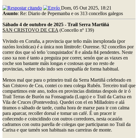
Dom, 05 Out 2025, 18:21
Asunto
: Re: Diario de Pepemanba e os 313 concellos galegos
Sábado 4 de outubro de 2025 - Trail Serra Martiñá
SAN CRISTOVO DE CEA
(Concello nº 139)
Vivindo en Coruña, a provincia que teño máis inexplorada (por
razóns loxísticas) é a única non límitrofe: Ourense. 92 concellos por
correr dos que só teño 'conquistados' 8 e aínda 84 pendentes. Neste
caso xa non é tanto a preguiza por correr, senón que as viaxes en
coche son bastante máis longas e costosas que no resto de
provincias, sobre todo indo sen compañía de forma habitual.
Menos mal que para o primeiro trail da Serra Martiñá celebrado en
San Cristovo de Cea, contei co meu colega Rubén. Terceiro trail que
compartimos este ano, todos en provincias distintas despois de ir ó
Trail Terras de Burón na Fonsagrada (Lugo) e o Trail da Carixa en
Vila de Cruces (Pontevedra). Quedei con el en Milladoiro e alá
tiramos o sábado de tarde, cunha hora de marxe para ir con calma
para aparcar, recoller dorsal e tomar un café. É un pracer ir
coñecendo e coincidindo con outros corredores, nesta ocasión
cadramos con outra parella de colegas que participaran no Trail da
Carixa e que tamén son habituais nas carreiras de monte.