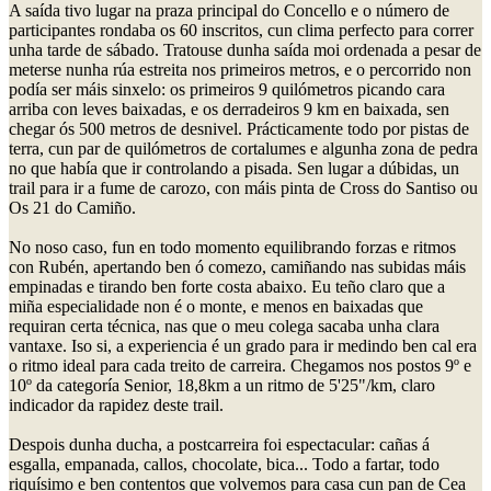
A saída tivo lugar na praza principal do Concello e o número de
participantes rondaba os 60 inscritos, cun clima perfecto para correr
unha tarde de sábado. Tratouse dunha saída moi ordenada a pesar de
meterse nunha rúa estreita nos primeiros metros, e o percorrido non
podía ser máis sinxelo: os primeiros 9 quilómetros picando cara
arriba con leves baixadas, e os derradeiros 9 km en baixada, sen
chegar ós 500 metros de desnivel. Prácticamente todo por pistas de
terra, cun par de quilómetros de cortalumes e algunha zona de pedra
no que había que ir controlando a pisada. Sen lugar a dúbidas, un
trail para ir a fume de carozo, con máis pinta de Cross do Santiso ou
Os 21 do Camiño.
No noso caso, fun en todo momento equilibrando forzas e ritmos
con Rubén, apertando ben ó comezo, camiñando nas subidas máis
empinadas e tirando ben forte costa abaixo. Eu teño claro que a
miña especialidade non é o monte, e menos en baixadas que
requiran certa técnica, nas que o meu colega sacaba unha clara
vantaxe. Iso si, a experiencia é un grado para ir medindo ben cal era
o ritmo ideal para cada treito de carreira. Chegamos nos postos 9º e
10º da categoría Senior, 18,8km a un ritmo de 5'25"/km, claro
indicador da rapidez deste trail.
Despois dunha ducha, a postcarreira foi espectacular: cañas á
esgalla, empanada, callos, chocolate, bica... Todo a fartar, todo
riquísimo e ben contentos que volvemos para casa cun pan de Cea