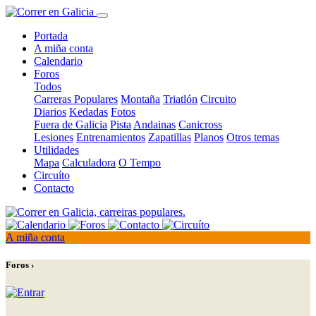
Portada
A miña conta
Calendario
Foros
Todos
Carreras Populares
Montaña
Triatlón
Circuito
Diarios
Kedadas
Fotos
Fuera de Galicia
Pista
Andainas
Canicross
Lesiones
Entrenamientos
Zapatillas
Planos
Otros temas
Utilidades
Mapa
Calculadora
O Tempo
Circuíto
Contacto
A miña conta
Foros ›