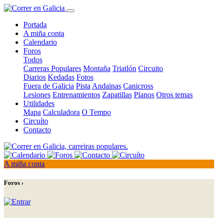
Portada
A miña conta
Calendario
Foros
Todos
Carreras Populares
Montaña
Triatlón
Circuito
Diarios
Kedadas
Fotos
Fuera de Galicia
Pista
Andainas
Canicross
Lesiones
Entrenamientos
Zapatillas
Planos
Otros temas
Utilidades
Mapa
Calculadora
O Tempo
Circuíto
Contacto
A miña conta
Foros ›