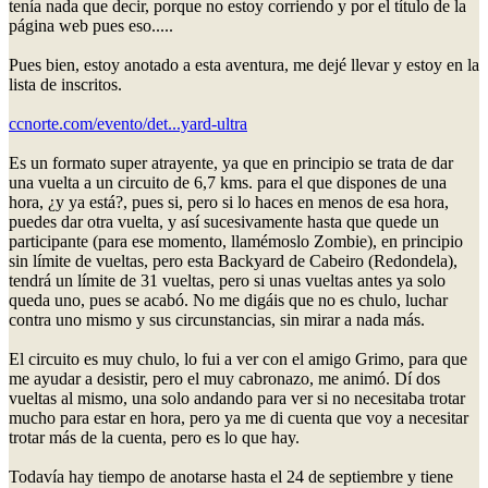
tenía nada que decir, porque no estoy corriendo y por el título de la
página web pues eso.....
Pues bien, estoy anotado a esta aventura, me dejé llevar y estoy en la
lista de inscritos.
ccnorte.com/evento/det...yard-ultra
Es un formato super atrayente, ya que en principio se trata de dar
una vuelta a un circuito de 6,7 kms. para el que dispones de una
hora, ¿y ya está?, pues si, pero si lo haces en menos de esa hora,
puedes dar otra vuelta, y así sucesivamente hasta que quede un
participante (para ese momento, llamémoslo Zombie), en principio
sin límite de vueltas, pero esta Backyard de Cabeiro (Redondela),
tendrá un límite de 31 vueltas, pero si unas vueltas antes ya solo
queda uno, pues se acabó. No me digáis que no es chulo, luchar
contra uno mismo y sus circunstancias, sin mirar a nada más.
El circuito es muy chulo, lo fui a ver con el amigo Grimo, para que
me ayudar a desistir, pero el muy cabronazo, me animó. Dí dos
vueltas al mismo, una solo andando para ver si no necesitaba trotar
mucho para estar en hora, pero ya me di cuenta que voy a necesitar
trotar más de la cuenta, pero es lo que hay.
Todavía hay tiempo de anotarse hasta el 24 de septiembre y tiene