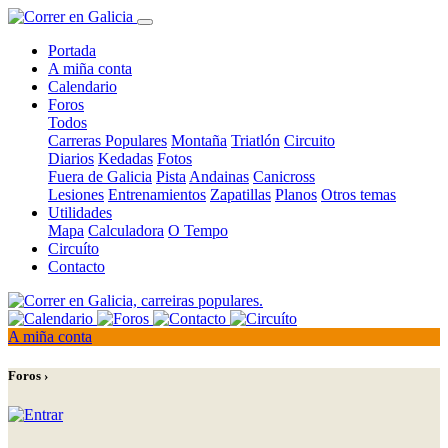
Portada
A miña conta
Calendario
Foros
Todos
Carreras Populares
Montaña
Triatlón
Circuito
Diarios
Kedadas
Fotos
Fuera de Galicia
Pista
Andainas
Canicross
Lesiones
Entrenamientos
Zapatillas
Planos
Otros temas
Utilidades
Mapa
Calculadora
O Tempo
Circuíto
Contacto
A miña conta
Foros ›