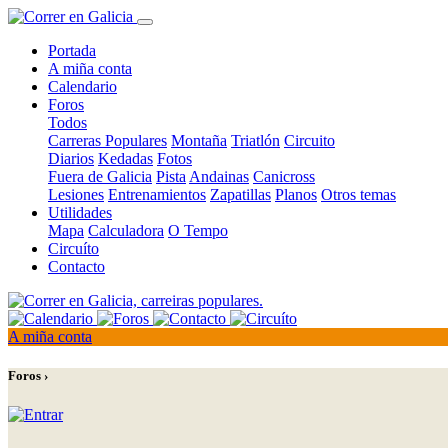
Portada
A miña conta
Calendario
Foros
Todos
Carreras Populares
Montaña
Triatlón
Circuito
Diarios
Kedadas
Fotos
Fuera de Galicia
Pista
Andainas
Canicross
Lesiones
Entrenamientos
Zapatillas
Planos
Otros temas
Utilidades
Mapa
Calculadora
O Tempo
Circuíto
Contacto
A miña conta
Foros ›