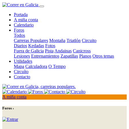
Portada
A miña conta
Calendario
Foros
Todos
Carreras Populares
Montaña
Triatlón
Circuito
Diarios
Kedadas
Fotos
Fuera de Galicia
Pista
Andainas
Canicross
Lesiones
Entrenamientos
Zapatillas
Planos
Otros temas
Utilidades
Mapa
Calculadora
O Tempo
Circuíto
Contacto
A miña conta
Foros ›