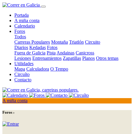
Portada
A miña conta
Calendario
Foros
Todos
Carreras Populares
Montaña
Triatlón
Circuito
Diarios
Kedadas
Fotos
Fuera de Galicia
Pista
Andainas
Canicross
Lesiones
Entrenamientos
Zapatillas
Planos
Otros temas
Utilidades
Mapa
Calculadora
O Tempo
Circuíto
Contacto
A miña conta
Foros ›