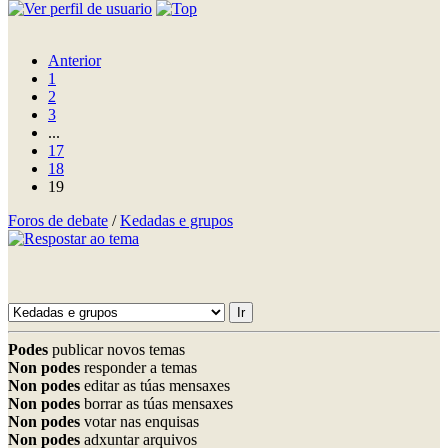
Anterior
1
2
3
...
17
18
19
Foros de debate
/
Kedadas e grupos
Podes
publicar novos temas
Non podes
responder a temas
Non podes
editar as túas mensaxes
Non podes
borrar as túas mensaxes
Non podes
votar nas enquisas
Non podes
adxuntar arquivos