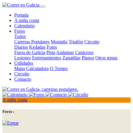
Portada
A miña conta
Calendario
Foros
Todos
Carreras Populares
Montaña
Triatlón
Circuito
Diarios
Kedadas
Fotos
Fuera de Galicia
Pista
Andainas
Canicross
Lesiones
Entrenamientos
Zapatillas
Planos
Otros temas
Utilidades
Mapa
Calculadora
O Tempo
Circuíto
Contacto
A miña conta
Foros ›