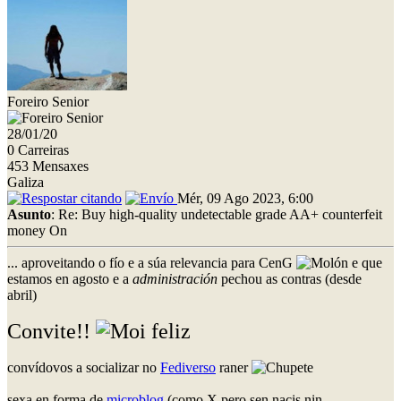
Foreiro Senior
28/01/20
0 Carreiras
453 Mensaxes
Galiza
Mér, 09 Ago 2023, 6:00
Asunto
: Re: Buy high-quality undetectable grade AA+ counterfeit
money On
... aproveitando o fío e a súa relevancia para CenG
e que
estamos en agosto e a
administración
pechou as contras (desde
abril)
Convite!!
convídovos a socializar no
Fediverso
raner
sexa en forma de
microblog
(como X pero sen nacis nin