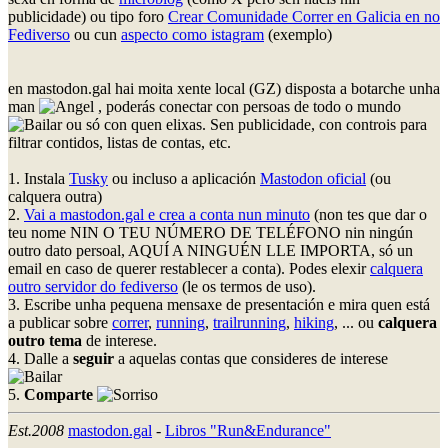
publicidade) ou tipo foro
Crear Comunidade Correr en Galicia en no
Fediverso
ou cun
aspecto como istagram
(exemplo)
en mastodon.gal hai moita xente local (GZ) disposta a botarche unha
man
, poderás conectar con persoas de todo o mundo
ou só con quen elixas. Sen publicidade, con controis para
filtrar contidos, listas de contas, etc.
1. Instala
Tusky
ou incluso a aplicación
Mastodon oficial
(ou
calquera outra)
2.
Vai a mastodon.gal e crea a conta nun minuto
(non tes que dar o
teu nome NIN O TEU NÚMERO DE TELÉFONO nin ningún
outro dato persoal, AQUÍ A NINGUÉN LLE IMPORTA, só un
email en caso de querer restablecer a conta). Podes elexir
calquera
outro servidor do fediverso
(le os termos de uso).
3. Escribe unha pequena mensaxe de presentación e mira quen está
a publicar sobre
correr
,
running
,
trailrunning
,
hiking
, ... ou
calquera
outro tema
de interese.
4. Dalle a
seguir
a aquelas contas que consideres de interese
5.
Comparte
Est.2008
mastodon.gal
-
Libros "Run&Endurance"