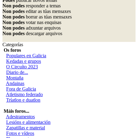
Podes
publicar novos temas
Non podes
responder a temas
Non podes
editar as túas mensaxes
Non podes
borrar as túas mensaxes
Non podes
votar nas enquisas
Non podes
adxuntar arquivos
Non podes
descargar arquivos
Categorías
Os foros
Populares en Galicia
Kedadas e grupos
O Circuíto 2023
Diario de...
Montaña
Andainas
Fora de Galicia
Atletismo federado
Tríatlon e duatlon
Máis foros...
Adestramentos
Lesións e alimentación
Zapatillas e material
Fotos e vídeos