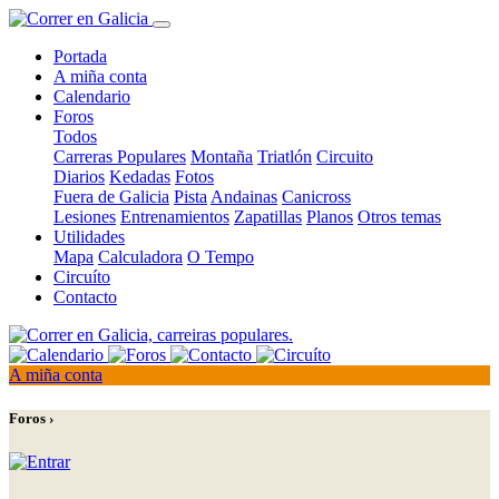
Portada
A miña conta
Calendario
Foros
Todos
Carreras Populares
Montaña
Triatlón
Circuito
Diarios
Kedadas
Fotos
Fuera de Galicia
Pista
Andainas
Canicross
Lesiones
Entrenamientos
Zapatillas
Planos
Otros temas
Utilidades
Mapa
Calculadora
O Tempo
Circuíto
Contacto
A miña conta
Foros ›