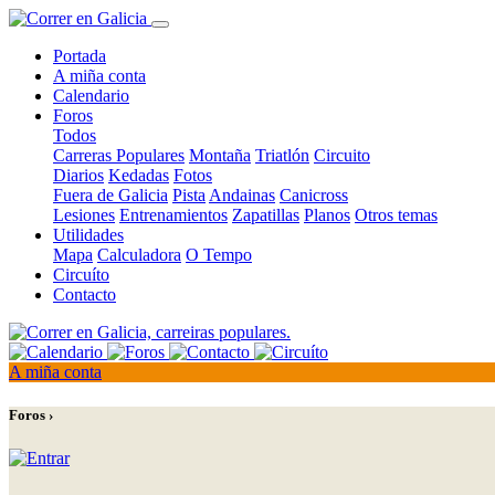
Portada
A miña conta
Calendario
Foros
Todos
Carreras Populares
Montaña
Triatlón
Circuito
Diarios
Kedadas
Fotos
Fuera de Galicia
Pista
Andainas
Canicross
Lesiones
Entrenamientos
Zapatillas
Planos
Otros temas
Utilidades
Mapa
Calculadora
O Tempo
Circuíto
Contacto
A miña conta
Foros ›