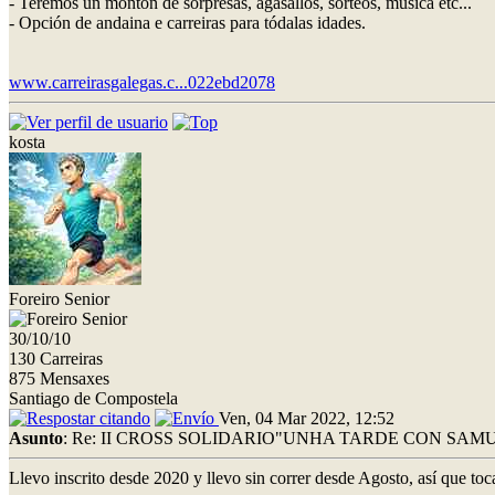
- Teremos un montón de sorpresas, agasallos, sorteos, música etc...
- Opción de andaina e carreiras para tódalas idades.
www.carreirasgalegas.c...022ebd2078
kosta
Foreiro Senior
30/10/10
130 Carreiras
875 Mensaxes
Santiago de Compostela
Ven, 04 Mar 2022, 12:52
Asunto
: Re: II CROSS SOLIDARIO"UNHA TARDE CON SAMU
Llevo inscrito desde 2020 y llevo sin correr desde Agosto, así que tocar