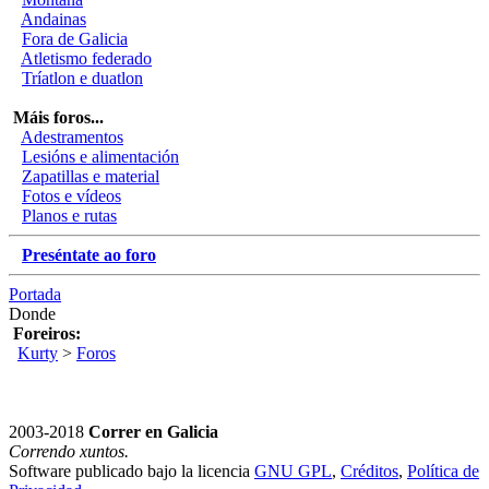
Andainas
Fora de Galicia
Atletismo federado
Tríatlon e duatlon
Máis foros...
Adestramentos
Lesións e alimentación
Zapatillas e material
Fotos e vídeos
Planos e rutas
Preséntate ao foro
Portada
Donde
Foreiros:
Kurty
>
Foros
2003-2018
Correr en Galicia
Correndo xuntos.
Software publicado bajo la licencia
GNU GPL
,
Créditos
,
Política de